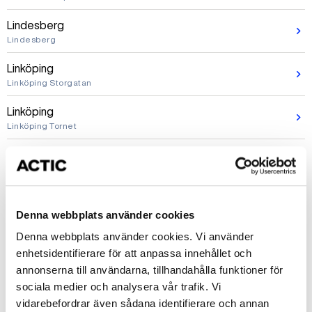
Lindesberg
Lindesberg
Linköping
Linköping Storgatan
Linköping
Linköping Tornet
Ljusdal
Ljusdal Färila
Ludvika
Ludvika
Denna webbplats använder cookies
Denna webbplats använder cookies. Vi använder
Luleå
enhetsidentifierare för att anpassa innehållet och
Luleå Pontusbadet
annonserna till användarna, tillhandahålla funktioner för
Lund
sociala medier och analysera vår trafik. Vi
Lund Delphinenbadet
vidarebefordrar även sådana identifierare och annan