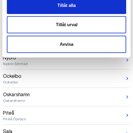
Motala
Tillåt alla
Motala City
Motala
Tillåt urval
Motala Simhall
Norrtälje
Avvisa
Norrtälje
Nybro
Nybro Simhall
Ockelbo
Ockelbo
Oskarshamn
Oskarshamn
Piteå
Piteå Öjebyn
Sala