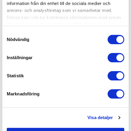
information från din enhet till de sociala medier och
Lund
annons- och analysföretag som vi samarbetar med.
Lund Genarp
Dessa kan i sin tur kombinera informationen med annan
information som du har tillhandahållit eller som de har
Lund
Lund Högevall
samlat in när du har använt deras tjänster.
Samtyckesval
Nödvändig
Lund
Lund Olympen
Inställningar
Lund
Lund Skryllegården
Statistik
Lund
Lund Veberöd
Marknadsföring
Mariestad
Mariestad
Mora
Visa detaljer
Mora