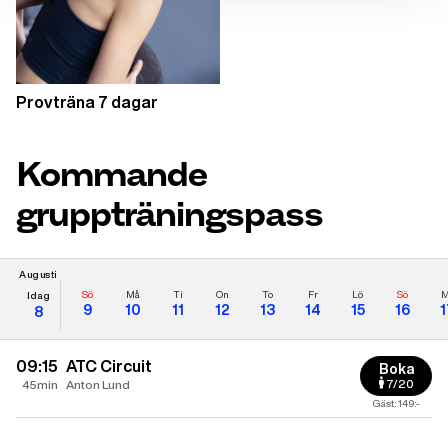
Provträna 7 dagar
Kommande
gruppträningspass
Augusti
Sö
Må
Ti
On
To
Fr
Lö
Sö
M
Idag
9
10
11
12
13
14
15
16
1
8
09:15
ATC Circuit
Boka
7/20
45min
Anton Lund
Gäst: 149:-