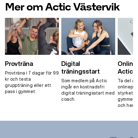
Mer om Actic Västervik
Provträna
Digital
Onlinet
träningsstart
Actic 
Provträna i 7 dagar för 99
kr och testa
Som medlem på Actic
Ta del av
gruppträning eller ett
ingår en kostnadsfri
onlinepa
pass i gymmet.
digital träningsstart med
styrketrä
coach.
gymmet, 
och hemm