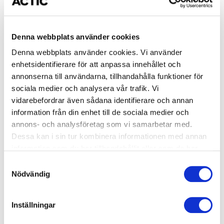
Adress
Grosvadsvägen 5, FINSPÅNG
E-post
finspang@actic.se
Denna webbplats använder cookies
Denna webbplats använder cookies. Vi använder
Telefon
+46(0)122590444
enhetsidentifierare för att anpassa innehållet och
annonserna till användarna, tillhandahålla funktioner för
sociala medier och analysera vår trafik. Vi
Öppettider
vidarebefordrar även sådana identifierare och annan
information från din enhet till de sociala medier och
Bad
annons- och analysföretag som vi samarbetar med.
Dessa kan i sin tur kombinera informationen med annan
Måndag
06:00-20:00
information som du har tillhandahållit eller som de har
samlat in när du har använt deras tjänster.
Samtyckesval
Tisdag
06:00-20:00
Nödvändig
Onsdag
06:00-20:00
Inställningar
Torsdag
06:00-20:00 ( Relax 10:00-20:00 )