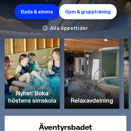
Bada & simma
Gym & gruppträning
Alla öppettider
Nyhet! Boka
höstens simskola
Relaxavdelning
Äventyrsbadet