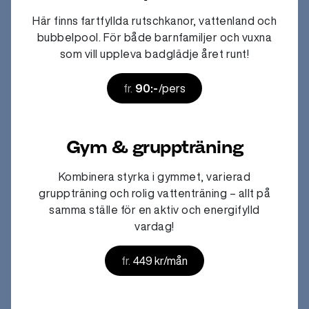
Här finns fartfyllda rutschkanor, vattenland och
bubbelpool. För både barnfamiljer och vuxna
som vill uppleva badglädje året runt!
fr.
90:-
/pers
Gym & gruppträning
Kombinera styrka i gymmet, varierad
gruppträning och rolig vattenträning – allt på
samma ställe för en aktiv och energifylld
vardag!
fr.
449 kr/mån