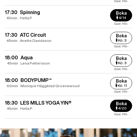
Gäst: 149:-
17:30
Spinning
Boka
4/14
45min
Hella P
Gäst: 149:-
17:30
ATC Circuit
Boka
Kö: 3
45min
Anette Davidsson
Gäst: 149:-
18:00
Aqua
Boka
Kö: 3
45min
Lena Pettersson
Gäst: 149:-
18:00
BODYPUMP™
Boka
Kö: 11
60min
Monique Häggblad Groenewoud
Gäst: 149:-
18:30
LES MILLS YOGA YIN®
Boka
4/20
45min
Hella P
Gäst: 149:-