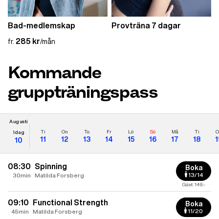
Bad-medlemskap
Provträna 7 dagar
285 kr
fr.
/mån
Kommande
gruppträningspass
Augusti
Ti
On
To
Fr
Lö
Sö
Må
Ti
O
Idag
11
12
13
14
15
16
17
18
1
10
08:30
Spinning
Boka
13/14
30min
Matilda Forsberg
Gäst: 149:-
09:10
Functional Strength
Boka
11/20
45min
Matilda Forsberg