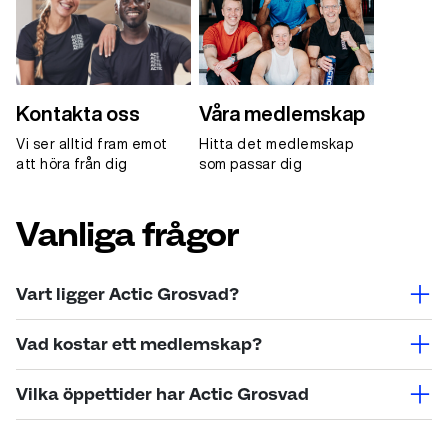
Kontakta oss
Våra medlemskap
Vi ser alltid fram emot
Hitta det medlemskap
att höra från dig
som passar dig
Vanliga frågor
Vart ligger Actic Grosvad?
Actic Grosvad ligger i Finspång, på Grosvadsvägen 5.
Vad kostar ett medlemskap?
Varmt välkommen in till oss!
Beroende på anläggning, medlemstyp,
Vilka öppettider har Actic Grosvad
medlemskapstyp och utbud varierar priset. Se våra
priser antingen via Bli medlem eller på respektive
Våra öppettider hittar du
här
!