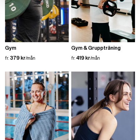
Söndag
04.00-19.00 (Obemannad medlemsentré 04.00
Lördag
09:00-17:00
Söndag
09:00-17:00
Gym
Gym & Gruppträning
379 kr
419 kr
fr.
/mån
fr.
/mån