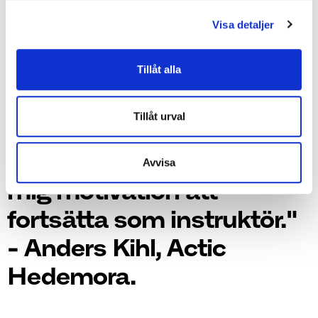
Visa detaljer
"Att se medlemmarnas
Tillåt alla
utveckling gå uppåt och
glädjen i deras ögon när
Tillåt urval
de pressat sig till det
yttersta på passen ger
Avvisa
mig motivation att
fortsätta som instruktör."
- Anders Kihl, Actic
Hedemora.