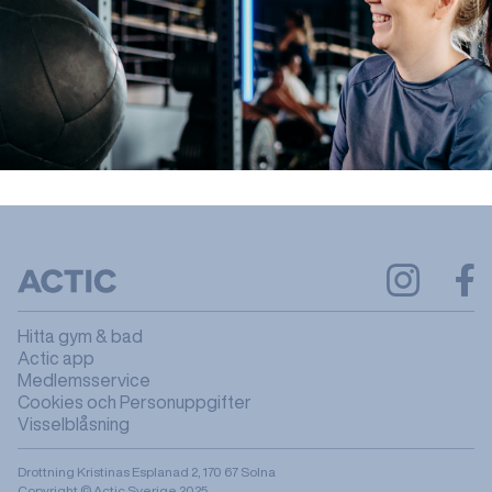
Hitta gym & bad
Actic app
Medlemsservice
Cookies och Personuppgifter
Visselblåsning
Drottning Kristinas Esplanad 2, 170 67 Solna
Copyright © Actic Sverige 2025