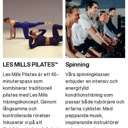
LES MILLS PILATES™
Spinning
Les Mills Pilates är ett 45-
Våra spinningklasser
minuterspass som
erbjuder en intensiv och
kombinerar traditionell
energifylld
pilates med Les Mills
konditionsträning som
träningskoncept. Genom
passar både nybörjare och
långsamma och
erfarna cyklister. Med
kontrollerade rörelser
peppande musik,
fokuserar vi på att
inspirerande instruktörer