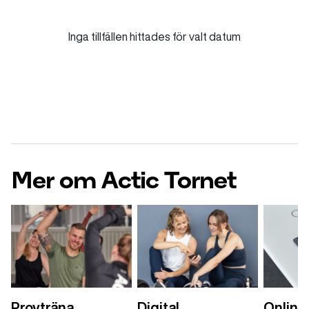
Inga tillfällen hittades för valt datum
Mer om Actic Tornet
Provträna
Digital
Onlinet