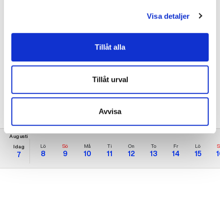
Söndag
Obemannat
Visa detaljer
Gym
Provträna 7 dagar
Tillåt alla
379 kr
fr.
/mån
Tillåt urval
Kommande
gruppträningspass
Avvisa
Augusti
Lö
Sö
Må
Ti
On
To
Fr
Lö
S
Idag
8
9
10
11
12
13
14
15
1
7