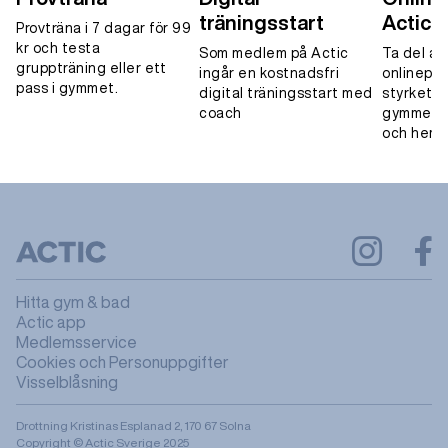
träningsstart
Actic 
Provträna i 7 dagar för 99
kr och testa
Som medlem på Actic
Ta del av
gruppträning eller ett
ingår en kostnadsfri
onlinepa
pass i gymmet.
digital träningsstart med
styrketrä
coach
gymmet, 
och hemm
Hitta gym & bad
Actic app
Medlemsservice
Cookies och Personuppgifter
Visselblåsning
Drottning Kristinas Esplanad 2, 170 67 Solna
Copyright © Actic Sverige 2025