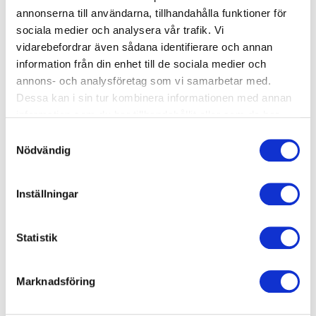
annonserna till användarna, tillhandahålla funktioner för
Lördag
04:00-22:00
sociala medier och analysera vår trafik. Vi
vidarebefordrar även sådana identifierare och annan
Söndag
04:00-22:00
information från din enhet till de sociala medier och
annons- och analysföretag som vi samarbetar med.
Dessa kan i sin tur kombinera informationen med annan
Bemannat
information som du har tillhandahållit eller som de har
samlat in när du har använt deras tjänster.
Måndag
14:00-18:00
Samtyckesval
Träna hos oss
Nödvändig
Tisdag
14:00-18:00
Inställningar
Onsdag
14:00-18:00
Torsdag
14:00-18:00
Statistik
Fredag
08:00-12:00
Marknadsföring
Lördag
Obemannat