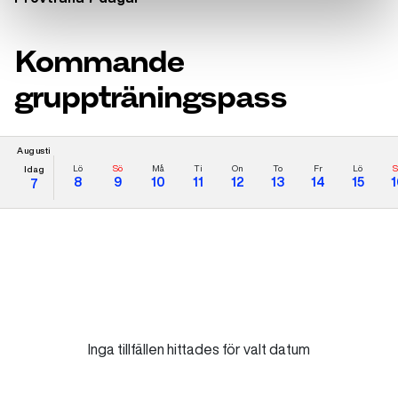
Kommande
gruppträningspass
Augusti
Lö
Sö
Må
Ti
On
To
Fr
Lö
S
Idag
8
9
10
11
12
13
14
15
1
7
Inga tillfällen hittades för valt datum