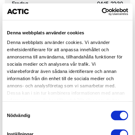
Fredag
04:15-22:30
Lördag
04:15-22:30
Söndag
04:15-22:30
Denna webbplats använder cookies
Denna webbplats använder cookies. Vi använder
Bemannade tider
enhetsidentifierare för att anpassa innehållet och
annonserna till användarna, tillhandahålla funktioner för
Måndag
09:00-17:00
sociala medier och analysera vår trafik. Vi
Träna hos oss
vidarebefordrar även sådana identifierare och annan
Tisdag
12:00-20:00
information från din enhet till de sociala medier och
annons- och analysföretag som vi samarbetar med.
Onsdag
09:00-17:00
Dessa kan i sin tur kombinera informationen med annan
information som du har tillhandahållit eller som de har
Torsdag
12:00-20:00
samlat in när du har använt deras tjänster.
Samtyckesval
Fredag
09:00-12:00
Nödvändig
Lördag
obemannat
Inställningar