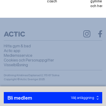
coach
gymmet, 
och hemm
Hitta gym & bad
Actic app
Medlemsservice
Cookies och Personuppgifter
Visselblåsning
Drottning Kristinas Esplanad 2, 170 67 Solna
Copyright © Actic Sverige 2025
Bli medlem
Välj anläggning