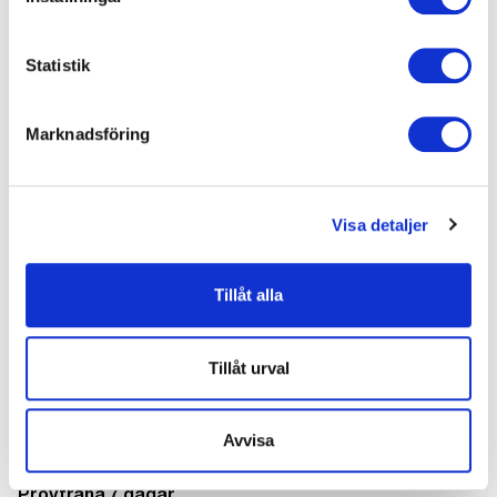
Söndag
obemannat
Statistik
Gym
Gym & Gruppträning
Marknadsföring
379 kr
419 kr
fr.
/mån
fr.
/mån
Visa detaljer
Tillåt alla
Tillåt urval
Avvisa
Provträna 7 dagar