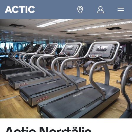
Actic Norrtälje,