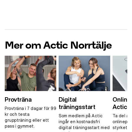
Mer om Actic Norrtälje
Provträna
Digital
Onlinet
träningsstart
Actic 
Provträna i 7 dagar för 99
kr och testa
Som medlem på Actic
Ta del av
gruppträning eller ett
ingår en kostnadsfri
onlinepa
pass i gymmet.
digital träningsstart med
styrketrä