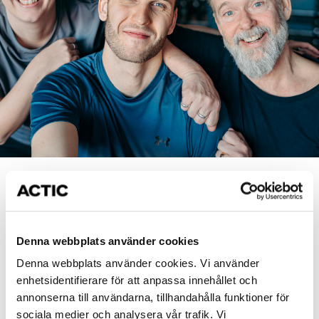
Strukturera din träning
Har du svårt att komma igång? Ett
tydligt träningsschema i vardagen gör det enklare att
Denna webbplats använder cookies
skapa kontinuitet och få träningen att bli av. Genom att
Denna webbplats använder cookies. Vi använder
boka in dina gympass i kalandern och
enhetsidentifierare för att anpassa innehållet och
gruppträningspass får du en rutin som passar din vardag
annonserna till användarna, tillhandahålla funktioner för
och hjälper dig att hålla i över tid.
sociala medier och analysera vår trafik. Vi