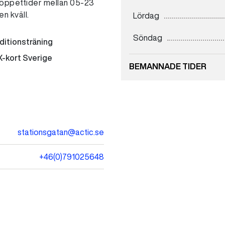
öppettider mellan 05-23
en kväll.
Lördag
Söndag
ditionsträning
-kort Sverige
BEMANNADE TIDER
Måndag
Tisdag
stationsgatan@actic.se
Onsdag
Torsdag
+46(0)791025648
Fredag
Lördag
Söndag