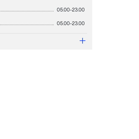
05.00-23.00
05.00-23.00
10.00-18.00
10.00-18.00
10.00-18.00
10.00-18.00
10.00-17.00
10.00-14.00
11.00-15.00