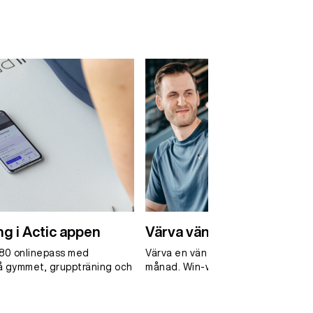
ng i Actic appen
Värva vän – få en fri måna
280 onlinepass med
Värva en vän och bli själv belönad m
å gymmet, gruppträning och
månad. Win-win!