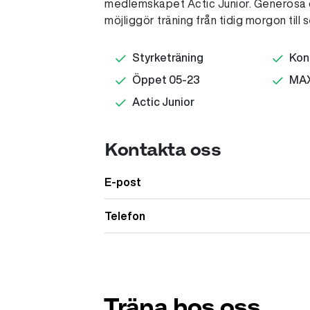
medlemskapet Actic Junior. Generösa 
möjliggör träning från tidig morgon till s
Styrketräning
Kon
Öppet 05-23
MAX
Actic Junior
Kontakta oss
E-post
Telefon
Träna hos oss