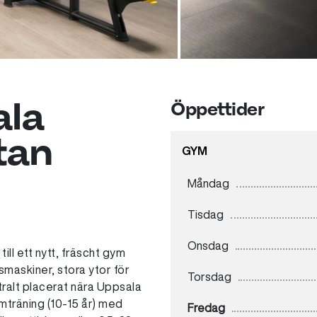
ala
Öppettider
tan
GYM
Måndag
Tisdag
Onsdag
ill ett nytt, fräscht gym
smaskiner, stora ytor för
Torsdag
ntralt placerat nära Uppsala
mträning (10-15 år) med
Fredag