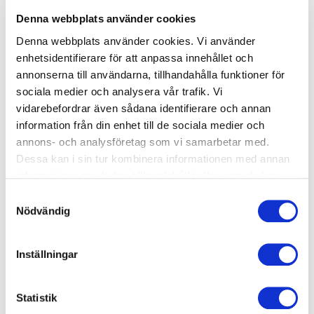
Denna webbplats använder cookies
Torsdag
05:00-23:00
Denna webbplats använder cookies. Vi använder
enhetsidentifierare för att anpassa innehållet och
Fredag
05:00-23:00
annonserna till användarna, tillhandahålla funktioner för
Lördag
05:00-23:00
sociala medier och analysera vår trafik. Vi
vidarebefordrar även sådana identifierare och annan
Söndag
05:00-23:00
information från din enhet till de sociala medier och
annons- och analysföretag som vi samarbetar med.
Dessa kan i sin tur kombinera informationen med annan
Bemannat
information som du har tillhandahållit eller som de har
samlat in när du har använt deras tjänster.
Måndag
11:00-19:00
Samtyckesval
Träna hos oss
Nödvändig
Tisdag
11:00-17:30
Inställningar
Onsdag
11:00-19:00
Torsdag
11:00-19:00
Statistik