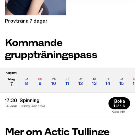
Provträna 7 dagar
Kommande
gruppträningspass
Augusti
Lö
Sö
Må
Ti
On
To
Fr
Lö
S
Idag
8
9
10
11
12
13
14
15
1
7
17:30
Spinning
Boka
13/16
45min
Jenny Kanerva
Gäst: 149:-
Mer om Actic Tullinge