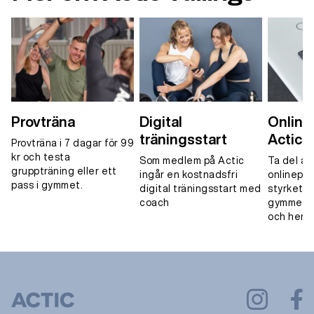
Provträna
Digital
Onlinet
träningsstart
Actic 
Provträna i 7 dagar för 99
kr och testa
Som medlem på Actic
Ta del av
gruppträning eller ett
ingår en kostnadsfri
onlinepa
pass i gymmet.
digital träningsstart med
styrketrä
coach
gymmet, 
och hemm