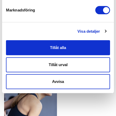
Fredag
10:00-14:00
Marknadsföring
Lördag
10:00-15:00
Söndag
13:00-18:00
Visa detaljer
Gym
Gym & Gruppträning
Tillåt alla
379 kr
419 kr
fr.
/mån
fr.
/mån
Tillåt urval
Avvisa