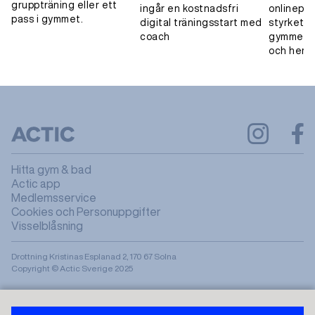
gruppträning eller ett
ingår en kostnadsfri
onlinepa
pass i gymmet.
digital träningsstart med
styrketrä
coach
gymmet, 
och hemm
Hitta gym & bad
Actic app
Medlemsservice
Cookies och Personuppgifter
Visselblåsning
Drottning Kristinas Esplanad 2, 170 67 Solna
Copyright © Actic Sverige 2025