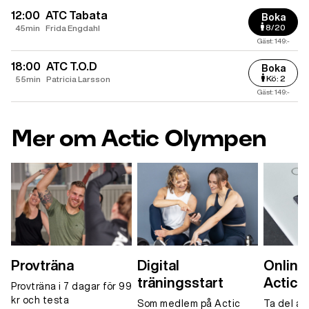
12:00
ATC Tabata
Boka
8/20
45min
Frida Engdahl
Gäst: 149:-
18:00
ATC T.O.D
Boka
Kö: 2
55min
Patricia Larsson
Gäst: 149:-
Mer om Actic Olympen
Provträna
Digital
Onlinet
träningsstart
Actic 
Provträna i 7 dagar för 99
kr och testa
Som medlem på Actic
Ta del av