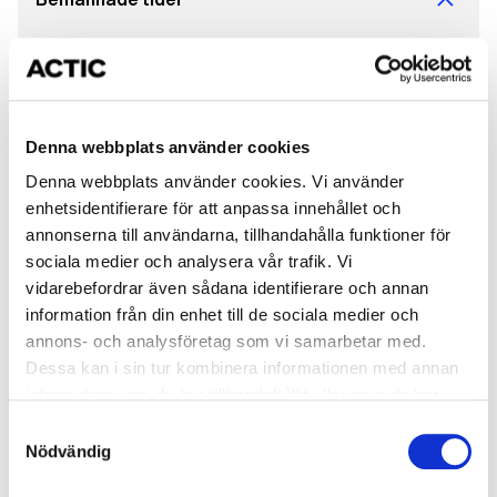
Måndag
08:00-20:00
Tisdag
08:00-20:00
Denna webbplats använder cookies
Onsdag
08:00-20:00
Denna webbplats använder cookies. Vi använder
Torsdag
08:00-20:00
enhetsidentifierare för att anpassa innehållet och
annonserna till användarna, tillhandahålla funktioner för
Fredag
08:00-18:00
sociala medier och analysera vår trafik. Vi
vidarebefordrar även sådana identifierare och annan
Lördag
08:00-14:00
information från din enhet till de sociala medier och
annons- och analysföretag som vi samarbetar med.
Söndag
10:00-16:00
Dessa kan i sin tur kombinera informationen med annan
information som du har tillhandahållit eller som de har
Träning för medlemmar
samlat in när du har använt deras tjänster.
Samtyckesval
Nödvändig
Måndag
05:00-23:00
Träna hos oss