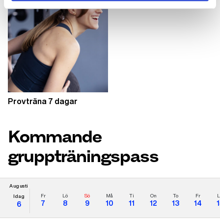
Provträna 7 dagar
Kommande
gruppträningspass
Augusti
Fr
Lö
Sö
Må
Ti
On
To
Fr
L
Idag
7
8
9
10
11
12
13
14
1
6