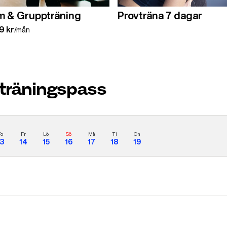
 & Gruppträning
Provträna 7 dagar
9 kr
/mån
räningspass
To
Fr
Lö
Sö
Må
Ti
On
13
14
15
16
17
18
19