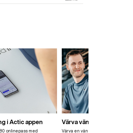
ng i Actic appen
Värva vän – få en fri måna
280 onlinepass med
Värva en vän och bli själv belönad m