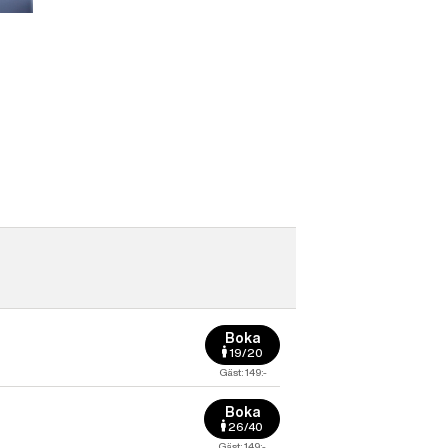
Boka
19/20
Gäst: 149:-
Boka
26/40
Gäst: 149:-