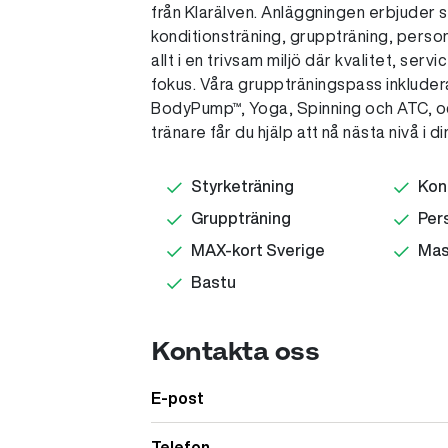
från Klarälven. Anläggningen erbjuder s
konditionsträning, gruppträning, perso
allt i en trivsam miljö där kvalitet, ser
fokus. Våra gruppträningspass inkluder
BodyPump™, Yoga, Spinning och ATC, o
tränare får du hjälp att nå nästa nivå i di
Styrketräning
Kon
Gruppträning
Pers
MAX-kort Sverige
Mas
Bastu
Kontakta oss
E-post
Telefon