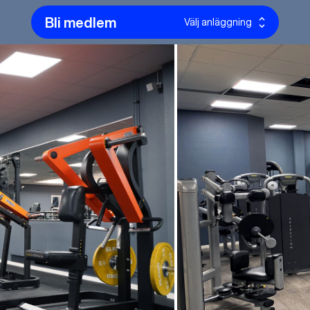
Bli medlem
Välj anläggning