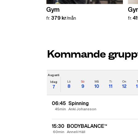
Gym
Gym
379 kr
41
fr.
/mån
fr.
Kommande gruppt
Augusti
Lö
Sö
Må
Ti
On
Idag
8
9
10
11
12
7
06:45
Spinning
45min
Anki Johansson
15:30
BODYBALANCE™
60min
Anneli Häll