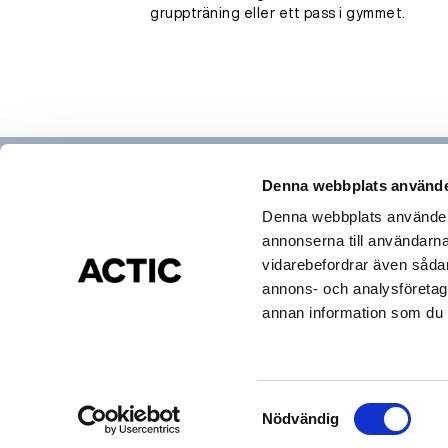
gruppträning eller ett pass i gymmet.
Denna webbplats använde
Denna webbplats använder c
annonserna till användarna,
Hitta gym & bad
vidarebefordrar även sådana
Actic app
annons- och analysföretag
Medlemsservice
annan information som du ha
Cookies och Personuppgifter
Visselblåsning
Drottning Kristinas Esplanad 2, 170 67 Solna
Copyright © Actic Sverige 2025
Samtyckesval
Nödvändig