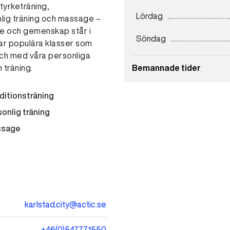
tyrketräning,
Lördag
nlig träning och massage –
vice och gemenskap står i
Söndag
ar populära klasser som
ch med våra personliga
n träning.
Bemannade tider
Måndag
ditionsträning
onlig träning
Tisdag
sage
Onsdag
Torsdag
Fredag
karlstad.city@actic.se
Lördag
Söndag
+46(0)547771550