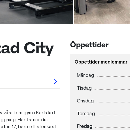
tad City
Öppettider
Öppettider medlemmar
Måndag
Tisdag
Onsdag
av våra fem gym i Karlstad
Torsdag
gning. Här tränar du i
Fredag
tan 17, bara ett stenkast