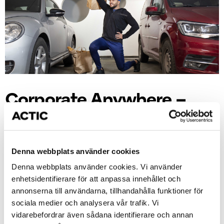
Corporate Anywhere –
Aktivera din företagskod
här och kom igång med
Denna webbplats använder cookies
din träning!
Denna webbplats använder cookies. Vi använder
enhetsidentifierare för att anpassa innehållet och
Actic Anywhere tillåter dig att träna där du vill, när
annonserna till användarna, tillhandahålla funktioner för
du vill. Pass och träningsprogram skapade av våra
instruktörer och tillgängliga för ditt företag direkt i
sociala medier och analysera vår trafik. Vi
mobilen.
vidarebefordrar även sådana identifierare och annan