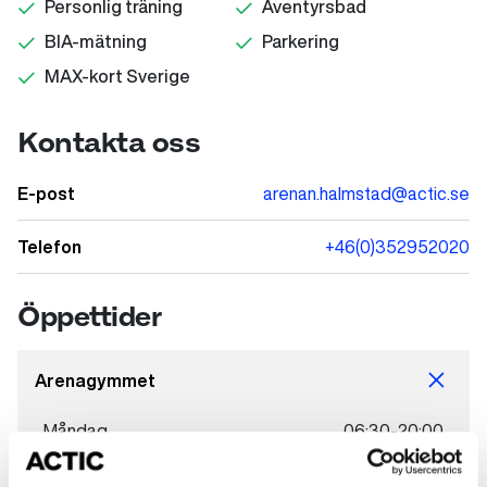
Personlig träning
Äventyrsbad
BIA-mätning
Parkering
MAX-kort Sverige
Kontakta oss
E-post
arenan.halmstad@actic.se
Telefon
+46(0)352952020
Öppettider
Arenagymmet
Måndag
06:30-20:00
Tisdag
06:30-20:00