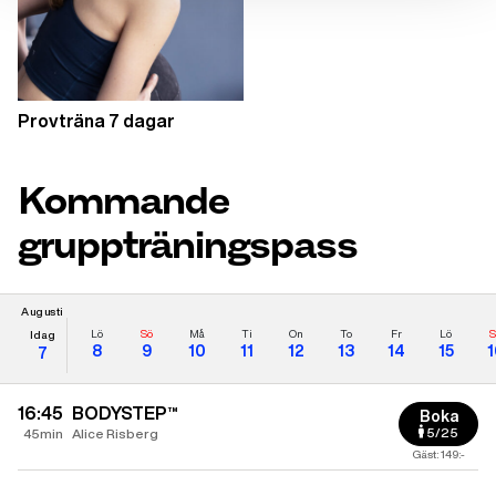
Provträna 7 dagar
Kommande
gruppträningspass
Augusti
Lö
Sö
Må
Ti
On
To
Fr
Lö
S
Idag
8
9
10
11
12
13
14
15
1
7
16:45
BODYSTEP™
Boka
5/25
45min
Alice Risberg
Gäst: 149:-