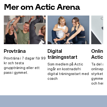
Mer om Actic Arena
Provträna
Digital
Onlinet
träningsstart
Actic 
Provträna i 7 dagar för 99
kr och testa
Som medlem på Actic
Ta del av
gruppträning eller ett
ingår en kostnadsfri
onlinepa
pass i gymmet.
digital träningsstart med
styrketrä
coach
gymmet, 
och hemm