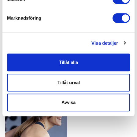
Fredag
08:00-12:00 & 16:00-19:00
Marknadsföring
Lördag
09:00-16:00
Söndag
10:00-17:00
Visa detaljer
Tillåt alla
Gym
Gym & Gruppträning
379 kr
419 kr
fr.
/mån
fr.
/mån
Tillåt urval
Avvisa