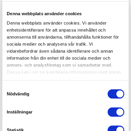
Onsdag
06:30-20:00
Denna webbplats använder cookies
Denna webbplats använder cookies. Vi använder
Torsdag
06:30-20:00
enhetsidentifierare för att anpassa innehållet och
Fredag
06:30-19:00
annonserna till användarna, tillhandahålla funktioner för
sociala medier och analysera vår trafik. Vi
Lördag
07:30-16:00
vidarebefordrar även sådana identifierare och annan
information från din enhet till de sociala medier och
Söndag
07:30-17:00
annons- och analysföretag som vi samarbetar med.
Dessa kan i sin tur kombinera informationen med annan
Tillgänglig personal
information som du har tillhandahållit eller som de har
samlat in när du har använt deras tjänster.
Samtyckesval
Måndag
08:00-12:00 & 16:00-20:00
Nödvändig
Träna hos oss
Tisdag
08:00-12:00 & 16:00-20:00
Inställningar
Onsdag
08:00-12:00 & 16:00-20:00
Statistik
Torsdag
08:00-12:00 & 16:00-20:00