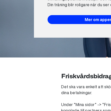
Din träning blir roligare när du ser
Mer om appe
Friskvårdsbidra
Det ska vara enkelt att sk
dina betalningar.
Under ”Mina sidor” -> ”Fris
kopplade till partners som 