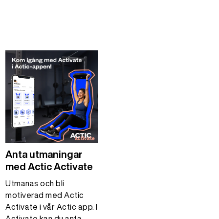
Anta utmaningar
med Actic Activate
Utmanas och bli
motiverad med Actic
Activate i vår Actic app. I
Activate kan du anta