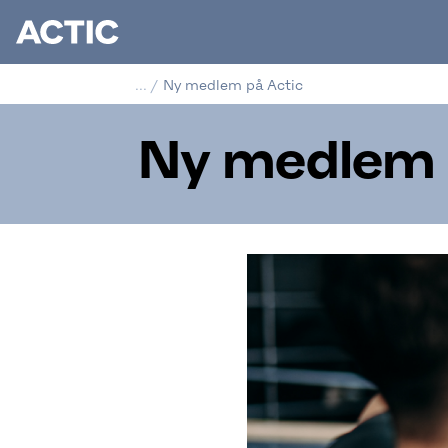
...
/
Ny medlem på Actic
Ny medlem 