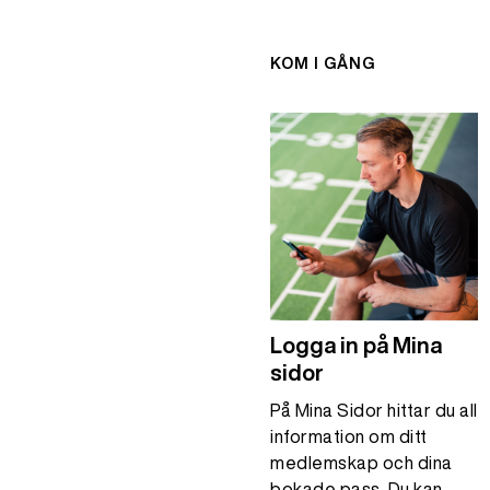
KOM I GÅNG
Logga in på Mina
sidor
På Mina Sidor hittar du all
information om ditt
medlemskap och dina
bokade pass. Du kan