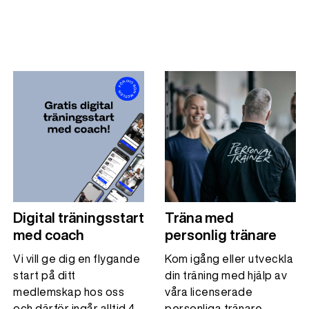
Digital träningsstart
Träna med
med coach
personlig tränare
Vi vill ge dig en flygande
Kom igång eller utveckla
start på ditt
din träning med hjälp av
medlemskap hos oss
våra licenserade
och därför ingår alltid 4
personliga tränare.