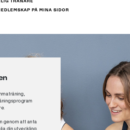
LIG TRÄNARE
MEDLEMSKAP PÅ MINA SIDOR
en
emmaträning,
träningsprogram
re.
on genom att anta
ja din utveckling.