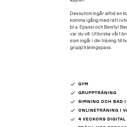
Dessutom ingår alltid en ko
komma igång med rätt rutin
bl.a. Epassi och Benify/ B
var du vill. Utforska vårt b
som ingår i din träning till
gruppträningspass.
done
GYM
done
GRUPPTRÄNING
done
SIMNING OCH BAD I
done
ONLINETRÄNING I V
done
4 VECKORS DIGITA