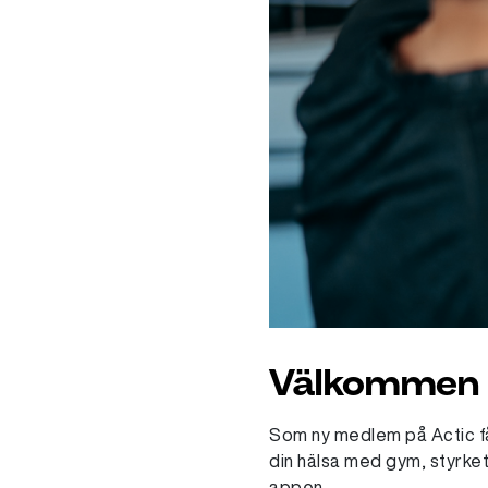
Välkommen ti
Som ny medlem på Actic får 
din hälsa med gym, styrket
appen.