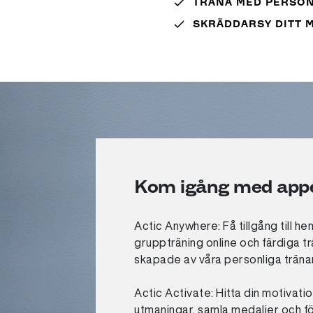
done
TRÄNA MED PERSON
done
SKRÄDDARSY DITT 
Kom igång med app
Actic Anywhere: Få tillgång till h
gruppträning online och färdiga 
skapade av våra personliga träna
Actic Activate: Hitta din motivati
utmaningar, samla medaljer och föl