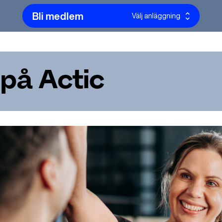
Bli medlem
Välj anläggning
på Actic