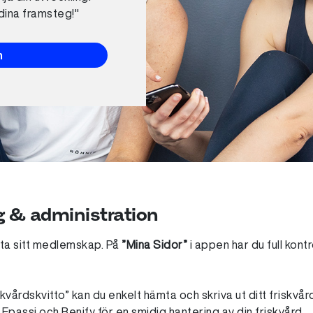
 dina framsteg!"
n
g & administration
öta sitt medlemskap. På
”Mina Sidor”
i appen har du full kontr
kvårdskvitto” kan du enkelt hämta och skriva ut ditt friskvård
Epassi och Benify för en smidig hantering av din friskvård.