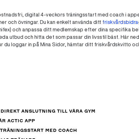
stnadsfri, digital 4-veckors träningsstart med coach i appen
er och övningar. Du kan enkelt använda ditt
friskvårdsbidr
enifex) och anpassa ditt medlemskap efter dina specifika beh
reda utbud och hitta det som passar din livsstil bäst. Här neda
 hur du loggar in på Mina Sidor, hämtar ditt friskvårdskvitto o
 DIREKT ANSLUTNING TILL VÅRA GYM
ÅR ACTIC APP
L TRÄNINGSSTART MED COACH