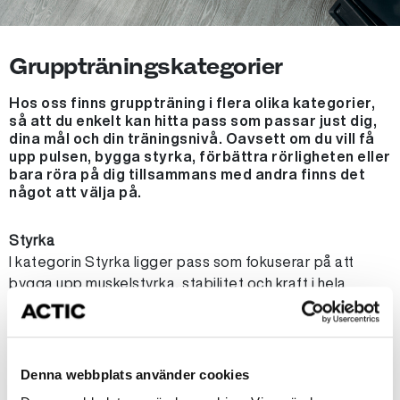
Gruppträningskategorier
Hos oss finns gruppträning i flera olika kategorier,
så att du enkelt kan hitta pass som passar just dig,
dina mål och din träningsnivå. Oavsett om du vill få
upp pulsen, bygga styrka, förbättra rörligheten eller
bara röra på dig tillsammans med andra finns det
något att välja på.
Styrka
I kategorin Styrka ligger pass som fokuserar på att
bygga upp muskelstyrka, stabilitet och kraft i hela
kroppen. Här arbetar du med funktionella övningar där
både stora och små muskelgrupper aktiveras. Passen
passar dig som vill bli starkare, förbättra din hållning och
känna dig mer stabil i vardagen.
Denna webbplats använder cookies