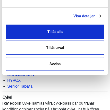
LES MILLS PILATES
Pilates
Visa detaljer
Kondition
Under Kondition hittar du pass som får upp pulsen och
utmanar din uthållighet. Här tränar du hela kroppen genom
Tillåt alla
energifylld träning som stärker hjärta och lungor. Passen
passar dig som vill svettas, få mer energi och förbättra ditt
flås.
Tillåt urval
Pass i denna kategori kan till exempel vara:
Avvisa
Tabata
LES MILLS GRIT
HYROX
Senior Tabata
Cykel
I kategorin Cykel samlas våra cykelpass där du tränar
kondition och benstyrka på stationär cykel. Instruktören