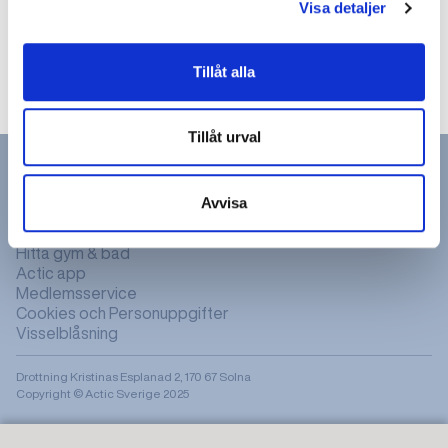
Visa detaljer
Boka pass
Tillåt alla
Tillåt urval
Avvisa
Hitta gym & bad
Actic app
Medlemsservice
Cookies och Personuppgifter
Visselblåsning
Drottning Kristinas Esplanad 2, 170 67 Solna
Copyright © Actic Sverige 2025