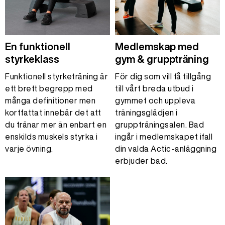
En funktionell
Medlemskap med
styrkeklass
gym & gruppträning
Funktionell styrketräning är
För dig som vill få tillgång
ett brett begrepp med
till vårt breda utbud i
många definitioner men
gymmet och uppleva
kortfattat innebär det att
träningsglädjen i
du tränar mer än enbart en
gruppträningsalen. Bad
enskilds muskels styrka i
ingår i medlemskapet ifall
varje övning.
din valda Actic-anläggning
erbjuder bad.