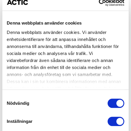
Denna webbplats använder cookies
Denna webbplats använder cookies. Vi använder
enhetsidentifierare för att anpassa innehållet och
annonserna till användarna, tillhandahålla funktioner för
sociala medier och analysera vår trafik. Vi
Passets olika övningar –
vidarebefordrar även sådana identifierare och annan
information från din enhet till de sociala medier och
Tävling vs. Gruppträning
annons- och analysföretag som vi samarbetar med.
Dessa kan i sin tur kombinera informationen med annan
I tävlingsformatet består HYROX alltid av åtta fasta
information som du har tillhandahållit eller som de har
funktionella övningar varvat med löpning, där alla
samlat in när du har använt deras tjänster.
Samtyckesval
deltagare följer samma upplägg världen över – ett test
Nödvändig
av både styrka, kondition och uthållighet.
Inställningar