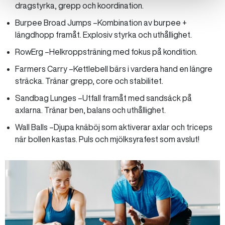
dragstyrka, grepp och koordination.
Burpee Broad Jumps –Kombination av burpee +
längdhopp framåt. Explosiv styrka och uthållighet.
RowErg –Helkroppsträning med fokus på kondition.
Farmers Carry –Kettlebell bärs i vardera hand en längre
sträcka. Tränar grepp, core och stabilitet.
Sandbag Lunges –Utfall framåt med sandsäck på
axlarna. Tränar ben, balans och uthållighet.
Wall Balls –Djupa knäböj som aktiverar axlar och triceps
när bollen kastas. Puls och mjölksyrafest som avslut!