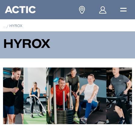
...
/
HYROX
HYROX