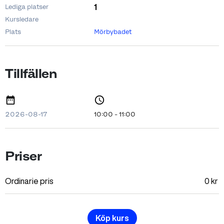
1
Lediga platser
Kursledare
Plats
Mörbybadet
Tillfällen
2026-08-17
10:00 - 11:00
Priser
Ordinarie pris
0
kr
Köp kurs