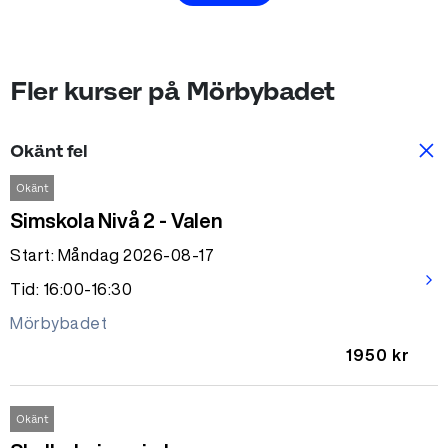
Fler kurser på Mörbybadet
Okänt fel
Okänt
Simskola Nivå 2 - Valen
Start: Måndag 2026-08-17
arrow_forward_ios
Tid: 16:00-16:30
Mörbybadet
1950 kr
Okänt