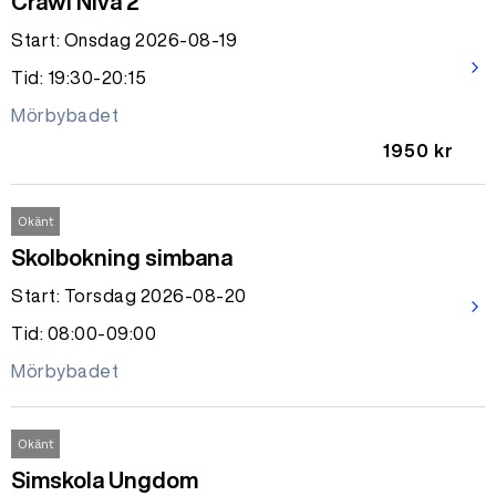
Crawl Nivå 2
Start: Onsdag 2026-08-19
arrow_forward_ios
Tid: 19:30-20:15
Mörbybadet
1950 kr
Okänt
Skolbokning simbana
Start: Torsdag 2026-08-20
arrow_forward_ios
Tid: 08:00-09:00
Mörbybadet
Okänt
Simskola Ungdom