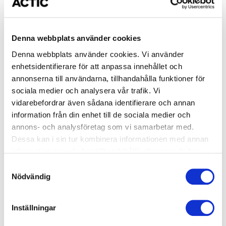
Start: Tisdag 2026-09-01
arrow_forward_ios
Tid: 08:00-09:00
Mörbybadet
Denna webbplats använder cookies
Denna webbplats använder cookies. Vi använder
enhetsidentifierare för att anpassa innehållet och
Okänt
annonserna till användarna, tillhandahålla funktioner för
Skolbokning simbana
sociala medier och analysera vår trafik. Vi
vidarebefordrar även sådana identifierare och annan
Start: Torsdag 2026-09-03
arrow_forward_ios
information från din enhet till de sociala medier och
Tid: 08:00-09:00
annons- och analysföretag som vi samarbetar med.
Mörbybadet
Dessa kan i sin tur kombinera informationen med annan
information som du har tillhandahållit eller som de har
samlat in när du har använt deras tjänster.
Samtyckesval
Okänt
Nödvändig
Skolbokning simbana
Start: Tisdag 2026-09-08
Inställningar
arrow_forward_ios
Tid: 08:00-09:00