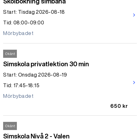
Skolbokning simbana
Start: Tisdag 2026-08-18
arrow_forward_ios
Tid: 08:00-09:00
Mörbybadet
Okänt
Simskola privatlektion 30 min
Start: Onsdag 2026-08-19
arrow_forward_ios
Tid: 17:45-18:15
Mörbybadet
650 kr
Okänt
Simskola Nivå 2 - Valen