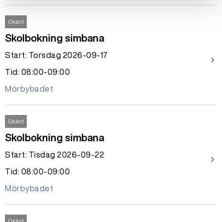
Okänt
Skolbokning simbana
Start: Torsdag 2026-09-17
arrow_forward_ios
Tid: 08:00-09:00
Mörbybadet
Okänt
Skolbokning simbana
Start: Tisdag 2026-09-22
arrow_forward_ios
Tid: 08:00-09:00
Mörbybadet
Okänt