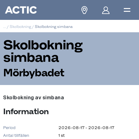
...
/
Skolbokning
/
Skolbokning simbana
Skolbokning
simbana
Mörbybadet
Skolbokning av simbana
Information
Period
2026-08-17 - 2026-08-17
Antal tillfällen
1 st