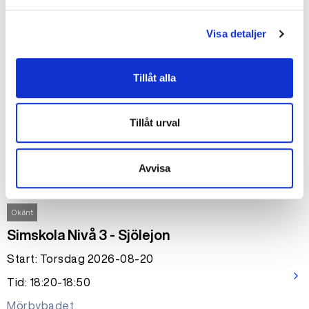
650 kr
Visa detaljer
Okänt
Crawl Nivå 2
Tillåt alla
Start: Onsdag 2026-08-19
arrow_forward_ios
Tillåt urval
Tid: 19:30-20:15
Mörbybadet
Avvisa
1950 kr
Okänt
Simskola Nivå 3 - Sjölejon
Start: Torsdag 2026-08-20
arrow_forward_ios
Tid: 18:20-18:50
Mörbybadet