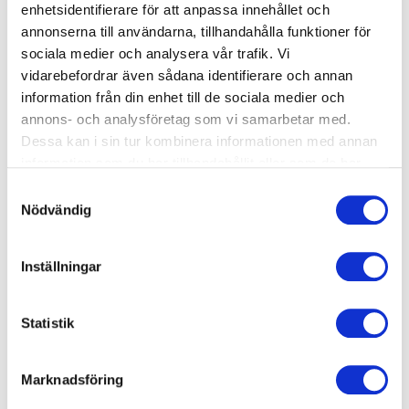
enhetsidentifierare för att anpassa innehållet och
annonserna till användarna, tillhandahålla funktioner för
sociala medier och analysera vår trafik. Vi
Okänt
vidarebefordrar även sådana identifierare och annan
Simskola privatlektion 30 min
information från din enhet till de sociala medier och
Start: Onsdag 2026-08-19
annons- och analysföretag som vi samarbetar med.
Dessa kan i sin tur kombinera informationen med annan
arrow_forward_ios
Tid: 17:10-17:40
information som du har tillhandahållit eller som de har
Mörbybadet
samlat in när du har använt deras tjänster.
Samtyckesval
Nödvändig
650 kr
Inställningar
Okänt
Simskola privatlektion 30 min
Statistik
Start: Onsdag 2026-08-19
arrow_forward_ios
Tid: 17:45-18:15
Marknadsföring
Mörbybadet