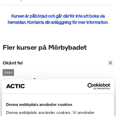
Kursen är påbörjad och går därför inte att boka via
hemsidan. Kontakta din anläggning för mer information.
Fler kurser på Mörbybadet
Okänt fel
Okänt
Simskola Nivå 2 - Valen
Start: Måndag 2026-08-17
arrow_forward_ios
Tid: 16:00-16:30
Denna webbplats använder cookies
Mörbybadet
Denna webbplats använder cookies. Vi använder
1950 kr