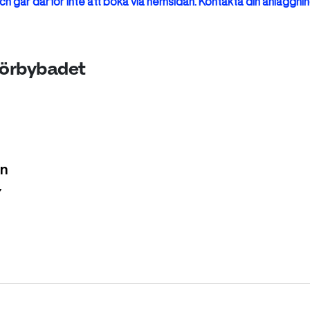
h går därför inte att boka via hemsidan. Kontakta din anläggnin
Mörbybadet
en
7