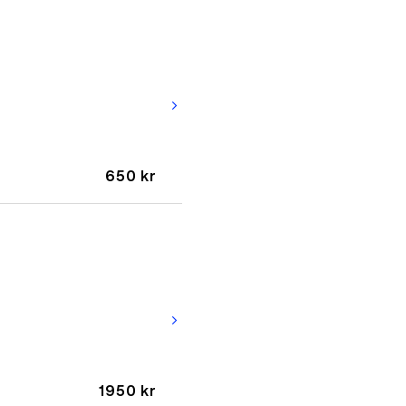
arrow_forward_ios
650 kr
arrow_forward_ios
1950 kr