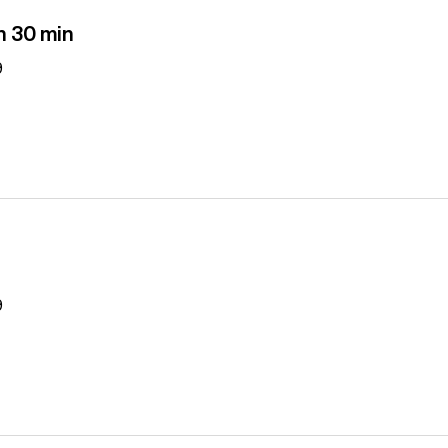
n 30 min
9
9