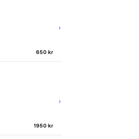
arrow_forward_ios
650 kr
arrow_forward_ios
1950 kr