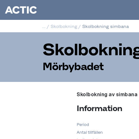
...
/
Skolbokning
/
Skolbokning simbana
Skolboknin
Mörbybadet
Skolbokning av simbana
Information
Period
Antal tillfällen