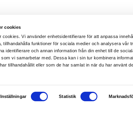
r cookies
ookies. Vi använder enhetsidentifierare för att anpassa innehå
 tillhandahålla funktioner för sociala medier och analysera vår tr
 identifierare och annan information från din enhet till de socia
7
 som vi samarbetar med. Dessa kan i sin tur kombinera inform
en
r tillhandahållit eller som de har samlat in när du har använt de
7
/veckan
8:30
Inställningar
Statistik
Marknadsfö
n 30 min
7
n 30 min