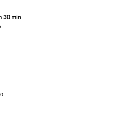
n 30 min
9
20