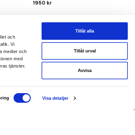
1950 kr
Tillåt alla
llet och
afik. Vi
Tillåt urval
la medier och
ationen med
arrow_forward_ios
ras tjänster.
Avvisa
arrow_forward_ios
arrow_forward_ios
ring
Visa detaljer
1950 kr
3900 kr
arrow_forward_ios