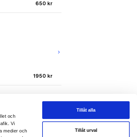
650 kr
arrow_forward_ios
1950 kr
Tillåt alla
llet och
afik. Vi
arrow_forward_ios
Tillåt urval
la medier och