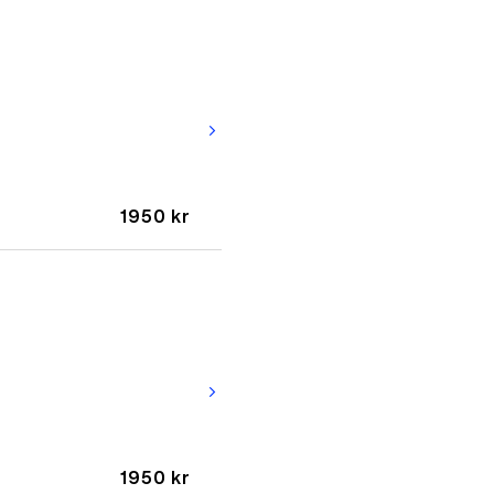
arrow_forward_ios
1950 kr
arrow_forward_ios
1950 kr