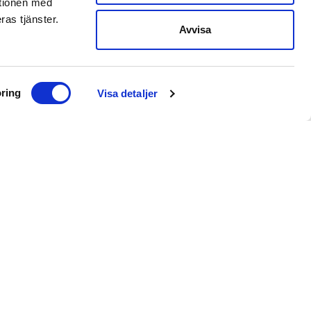
ationen med
ras tjänster.
1950 kr
Avvisa
ring
Visa detaljer
arrow_forward_ios
1950 kr