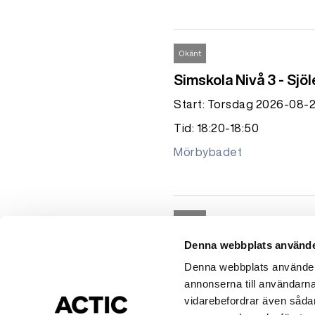
Okänt
Simskola Nivå 3 - Sjöl
Start: Torsdag 2026-08-
Tid: 18:20-18:50
Mörbybadet
Okänt
Denna webbplats använde
Simskola Ungdom
Denna webbplats använder c
Start: Torsdag 2026-08-
annonserna till användarna,
Tid: 18:20-18:50
vidarebefordrar även sådana