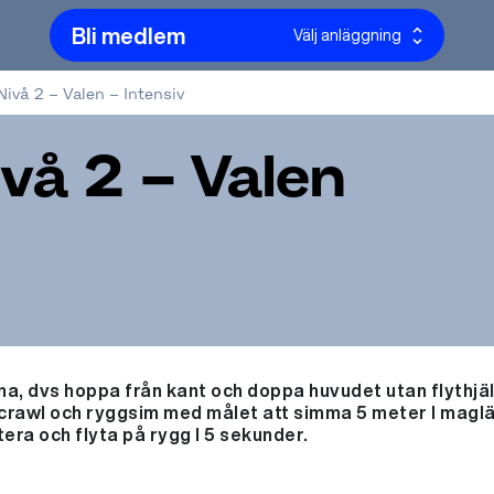
Bli medlem
Välj anläggning
ivå 2 – Valen – Intensiv
vå 2 – Valen
a, dvs hoppa från kant och doppa huvudet utan flythjä
 crawl och ryggsim med målet att simma 5 meter I maglä
era och flyta på rygg I 5 sekunder.