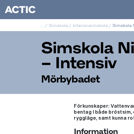
...
/
Simskola
/
Intensivsimskola
/
Simskola N
Simskola Ni
– Intensiv
Mörbybadet
Förkunskaper: Vattenvan
bentag I både bröstsim,
ryggläge, samt kunna rot
Information