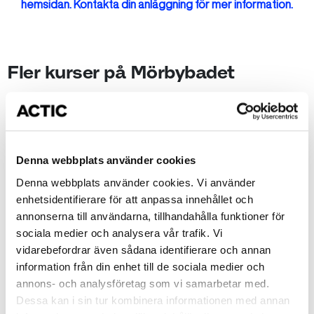
hemsidan. Kontakta din anläggning för mer information.
Fler kurser på Mörbybadet
Okänt fel
Okänt
Denna webbplats använder cookies
Simskola Nivå 2 - Valen
Denna webbplats använder cookies. Vi använder
Start: Måndag 2026-08-17
enhetsidentifierare för att anpassa innehållet och
arrow_forward_ios
Tid: 16:00-16:30
annonserna till användarna, tillhandahålla funktioner för
sociala medier och analysera vår trafik. Vi
Mörbybadet
vidarebefordrar även sådana identifierare och annan
1950 kr
information från din enhet till de sociala medier och
annons- och analysföretag som vi samarbetar med.
Dessa kan i sin tur kombinera informationen med annan
Okänt