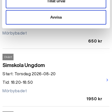
Tillåt urval
Simskola privatlektion 30 min
Start: Onsdag 2026-08-19
Avvisa
arrow_forward_ios
Tid: 17:45-18:15
Mörbybadet
650 kr
Okänt
Simskola Ungdom
Start: Torsdag 2026-08-20
arrow_forward_ios
Tid: 18:20-18:50
Mörbybadet
1950 kr