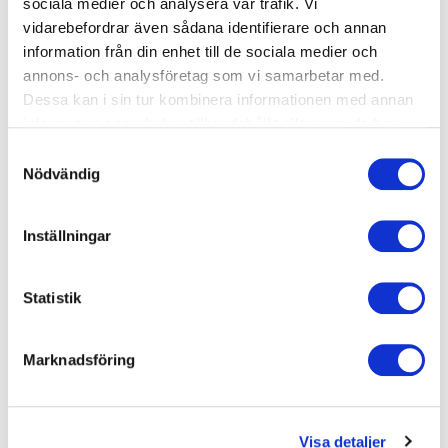
sociala medier och analysera vår trafik. Vi
Crawl Nivå 2
vidarebefordrar även sådana identifierare och annan
Start: Onsdag 2026-08-19
information från din enhet till de sociala medier och
annons- och analysföretag som vi samarbetar med.
arrow_forward_ios
Tid: 19:30-20:15
Dessa kan i sin tur kombinera informationen med annan
Mörbybadet
information som du har tillhandahållit eller som de har
samlat in när du har använt deras tjänster.
1950 kr
Samtyckesval
Nödvändig
Okänt
Inställningar
Simskola privatlektion 30 min
Start: Onsdag 2026-08-19
Statistik
arrow_forward_ios
Tid: 17:45-18:15
Mörbybadet
Marknadsföring
650 kr
Visa detaljer
Okänt