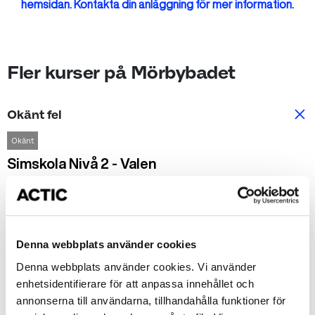
hemsidan. Kontakta din anläggning för mer information.
Fler kurser på Mörbybadet
Okänt fel
Okänt
Simskola Nivå 2 - Valen
Start: Måndag 2026-08-17
arrow_forward_ios
Tid: 16:00-16:30
Mörbybadet
Denna webbplats använder cookies
1950 kr
Denna webbplats använder cookies. Vi använder
enhetsidentifierare för att anpassa innehållet och
annonserna till användarna, tillhandahålla funktioner för
Okänt