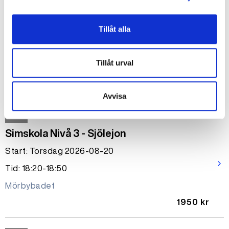
Simskola privatlektion 30 min
Tillåt alla
Start: Onsdag 2026-08-19
arrow_forward_ios
Tid: 17:10-17:40
Tillåt urval
Mörbybadet
650 kr
Avvisa
Okänt
Simskola Nivå 3 - Sjölejon
Start: Torsdag 2026-08-20
arrow_forward_ios
Tid: 18:20-18:50
Mörbybadet
1950 kr