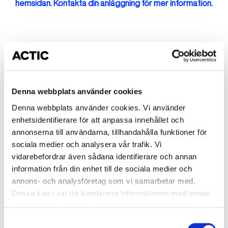
hemsidan. Kontakta din anläggning för mer information.
Fler kurser på Mörbybadet
Okänt fel
Denna webbplats använder cookies
Okänt
Denna webbplats använder cookies. Vi använder
Simskola Nivå 2 - Valen
enhetsidentifierare för att anpassa innehållet och
annonserna till användarna, tillhandahålla funktioner för
Start: Måndag 2026-08-17
sociala medier och analysera vår trafik. Vi
arrow_forward_ios
Tid: 16:00-16:30
vidarebefordrar även sådana identifierare och annan
information från din enhet till de sociala medier och
Mörbybadet
annons- och analysföretag som vi samarbetar med.
1950 kr
Dessa kan i sin tur kombinera informationen med annan
information som du har tillhandahållit eller som de har
samlat in när du har använt deras tjänster.
Okänt
Samtyckesval