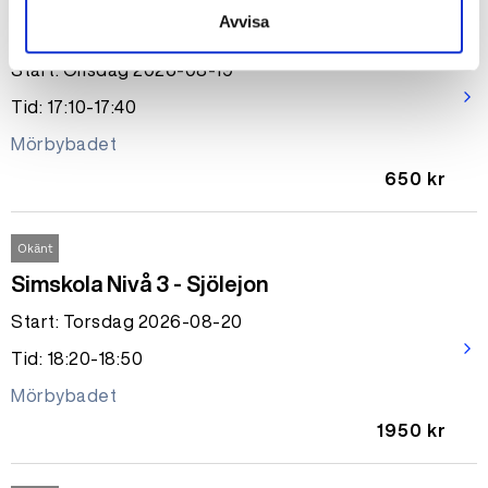
Avvisa
Simskola privatlektion 30 min
Start: Onsdag 2026-08-19
arrow_forward_ios
Tid: 17:10-17:40
Mörbybadet
650 kr
Okänt
Simskola Nivå 3 - Sjölejon
Start: Torsdag 2026-08-20
arrow_forward_ios
Tid: 18:20-18:50
Mörbybadet
1950 kr