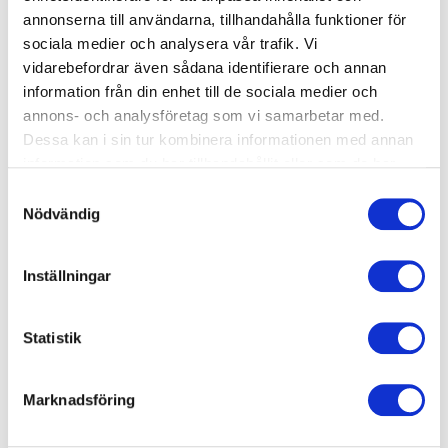
Simskola privatlektion 30 min
annonserna till användarna, tillhandahålla funktioner för
sociala medier och analysera vår trafik. Vi
Start: Onsdag 2026-08-19
vidarebefordrar även sådana identifierare och annan
arrow_forward_ios
Tid: 17:45-18:15
information från din enhet till de sociala medier och
annons- och analysföretag som vi samarbetar med.
Mörbybadet
Dessa kan i sin tur kombinera informationen med annan
650 kr
information som du har tillhandahållit eller som de har
samlat in när du har använt deras tjänster.
Samtyckesval
Nödvändig
Okänt
Crawl Nivå 2
Inställningar
Start: Onsdag 2026-08-19
arrow_forward_ios
Tid: 19:30-20:15
Statistik
Mörbybadet
1950 kr
Marknadsföring
Okänt