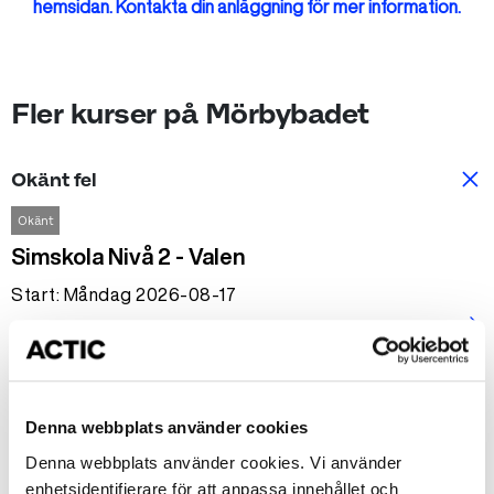
hemsidan. Kontakta din anläggning för mer information.
Fler kurser på Mörbybadet
Okänt fel
Okänt
Simskola Nivå 2 - Valen
Start: Måndag 2026-08-17
arrow_forward_ios
Tid: 16:00-16:30
Mörbybadet
1950 kr
Denna webbplats använder cookies
Denna webbplats använder cookies. Vi använder
Okänt
enhetsidentifierare för att anpassa innehållet och