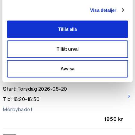
Simskola privatlektion 30 min
Visa detaljer
Start: Onsdag 2026-08-19
arrow_forward_ios
Tillåt alla
Tid: 17:10-17:40
Mörbybadet
Tillåt urval
650 kr
Avvisa
Okänt
Simskola Ungdom
Start: Torsdag 2026-08-20
arrow_forward_ios
Tid: 18:20-18:50
Mörbybadet
1950 kr