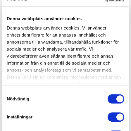
Okänt
Simskola Nivå 2 - Valen
Denna webbplats använder cookies
Start: Måndag 2026-08-17
Denna webbplats använder cookies. Vi använder
enhetsidentifierare för att anpassa innehållet och
arrow_forward_ios
Tid: 16:00-16:30
annonserna till användarna, tillhandahålla funktioner för
Mörbybadet
sociala medier och analysera vår trafik. Vi
vidarebefordrar även sådana identifierare och annan
1950 kr
information från din enhet till de sociala medier och
annons- och analysföretag som vi samarbetar med.
Okänt
Dessa kan i sin tur kombinera informationen med annan
information som du har tillhandahållit eller som de har
Crawl Nivå 2
samlat in när du har använt deras tjänster.
Samtyckesval
Start: Onsdag 2026-08-19
Nödvändig
arrow_forward_ios
Tid: 19:30-20:15
Mörbybadet
Inställningar
1950 kr