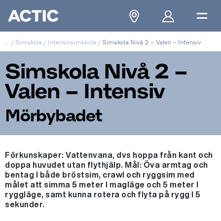
...
/
Simskola
/
Intensivsimskola
/
Simskola Nivå 2 – Valen – Intensiv
Simskola Nivå 2 –
Valen – Intensiv
Mörbybadet
Förkunskaper: Vattenvana, dvs hoppa från kant och
doppa huvudet utan flythjälp. Mål: Öva armtag och
bentag I både bröstsim, crawl och ryggsim med
målet att simma 5 meter I magläge och 5 meter I
ryggläge, samt kunna rotera och flyta på rygg I 5
sekunder.