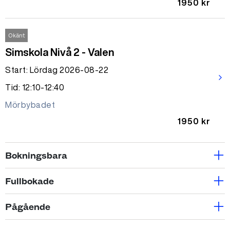
1950 kr
Okänt
Simskola Nivå 2 - Valen
Start: Lördag 2026-08-22
arrow_forward_ios
Tid: 12:10-12:40
Mörbybadet
1950 kr
Bokningsbara
1 ledig plats
Fullbokade
Skolbokning simbana
Fullbokad
Pågående
Start: Måndag 2026-08-17
arrow_forward_ios
Simskola Nivå 4 - Sälen
Tid: 10:00-11:00
Pågående