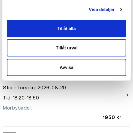
Simskola privatlektion 30 min
Visa detaljer
Start: Onsdag 2026-08-19
arrow_forward_ios
Tillåt alla
Tid: 17:10-17:40
Mörbybadet
Tillåt urval
650 kr
Avvisa
Okänt
Simskola Ungdom
Start: Torsdag 2026-08-20
arrow_forward_ios
Tid: 18:20-18:50
Mörbybadet
1950 kr