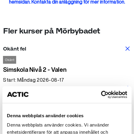
hemsidan. Kontakta din anläggning för mer information.
Fler kurser på Mörbybadet
Okänt fel
Okänt
Simskola Nivå 2 - Valen
Start: Måndag 2026-08-17
arrow_forward_ios
Tid: 16:00-16:30
Mörbybadet
1950 kr
Denna webbplats använder cookies
Denna webbplats använder cookies. Vi använder
Okänt
enhetsidentifierare för att anpassa innehållet och