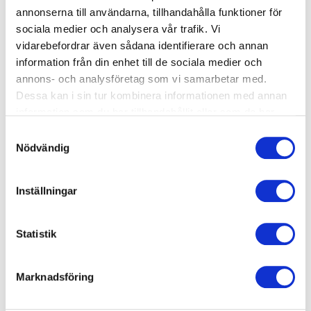
Simskola privatlektion 30 min
annonserna till användarna, tillhandahålla funktioner för
sociala medier och analysera vår trafik. Vi
Start: Onsdag 2026-08-19
vidarebefordrar även sådana identifierare och annan
arrow_forward_ios
Tid: 17:45-18:15
information från din enhet till de sociala medier och
annons- och analysföretag som vi samarbetar med.
Mörbybadet
Dessa kan i sin tur kombinera informationen med annan
650 kr
information som du har tillhandahållit eller som de har
samlat in när du har använt deras tjänster.
Samtyckesval
Nödvändig
Okänt
Crawl Nivå 2
Inställningar
Start: Onsdag 2026-08-19
arrow_forward_ios
Tid: 19:30-20:15
Statistik
Mörbybadet
1950 kr
Marknadsföring
Okänt