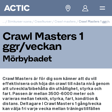
...
/
Simkurser vuxna
/
Crawlkurser
/
Crawl masters
/
Crawl Masters 1 ggr/v
Crawl Masters 1
ggr/veckan
Mörbybadet
Crawl Masters är för dig som känner att du vill
effektivisera och höja din crawl till nästa nivå genom
att utveckla/bibehålla din uthållighet, styrka och
fart. Passen är mellan 3500-6000 meter och
varieras mellan teknik, styrka, fart, kondition &
distans. Deltagare I Crawl Masters 1 gång/vecka
kan välja fri varje vecka mellan träningstillfällen