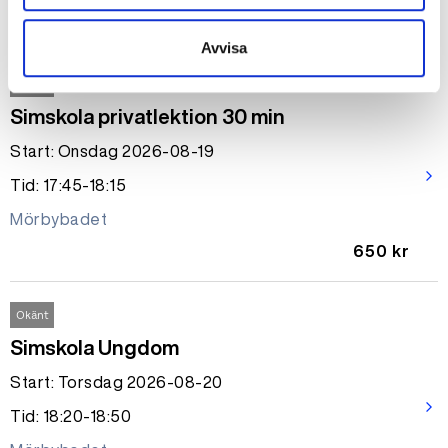
1950 kr
Avvisa
Okänt
Simskola privatlektion 30 min
Start: Onsdag 2026-08-19
arrow_forward_ios
Tid: 17:45-18:15
Mörbybadet
650 kr
Okänt
Simskola Ungdom
Start: Torsdag 2026-08-20
arrow_forward_ios
Tid: 18:20-18:50