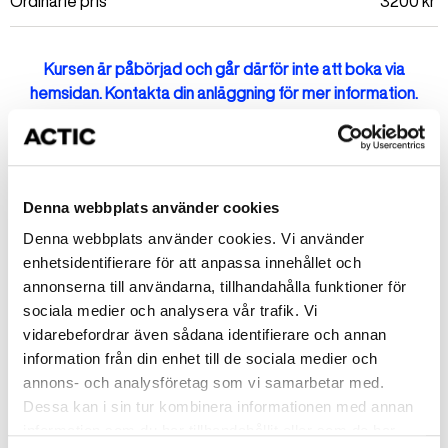
Ordinarie pris
3200
kr
Kursen är påbörjad och går därför inte att boka via
hemsidan. Kontakta din anläggning för mer information.
Fler kurser på Mörbybadet
Denna webbplats använder cookies
Denna webbplats använder cookies. Vi använder
Okänt fel
enhetsidentifierare för att anpassa innehållet och
annonserna till användarna, tillhandahålla funktioner för
Okänt
sociala medier och analysera vår trafik. Vi
Simskola Nivå 2 - Valen
vidarebefordrar även sådana identifierare och annan
Start: Måndag 2026-08-17
information från din enhet till de sociala medier och
arrow_forward_ios
annons- och analysföretag som vi samarbetar med.
Tid: 16:00-16:30
Dessa kan i sin tur kombinera informationen med annan
Mörbybadet
information som du har tillhandahållit eller som de har