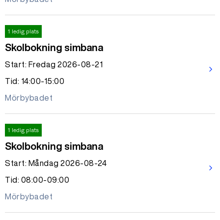
1 ledig plats
Skolbokning simbana
Start: Fredag 2026-08-21
arrow_forward_ios
Tid: 14:00-15:00
Mörbybadet
1 ledig plats
Skolbokning simbana
Start: Måndag 2026-08-24
arrow_forward_ios
Tid: 08:00-09:00
Mörbybadet