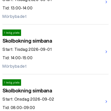
arrow_forward_ios
Tid: 13:00-14:00
Mörbybadet
1 ledig plats
Skolbokning simbana
Start: Tisdag 2026-09-01
arrow_forward_ios
Tid: 14:00-15:00
Mörbybadet
1 ledig plats
Skolbokning simbana
Start: Onsdag 2026-09-02
arrow_forward_ios
Tid: 08:00-09:00