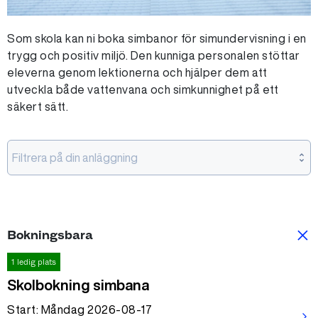
Som skola kan ni boka simbanor för simundervisning i en
trygg och positiv miljö. Den kunniga personalen stöttar
eleverna genom lektionerna och hjälper dem att
utveckla både vattenvana och simkunnighet på ett
säkert sätt.
Filtrera på din anläggning
Bokningsbara
1 ledig plats
Skolbokning simbana
Start: Måndag 2026-08-17
arrow_forward_ios