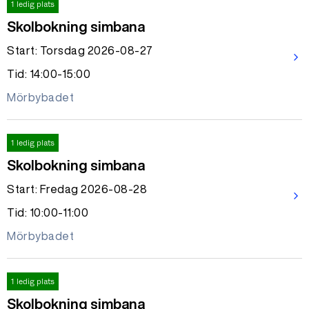
1 ledig plats
Skolbokning simbana
Start: Torsdag 2026-08-27
arrow_forward_ios
Tid: 14:00-15:00
Mörbybadet
1 ledig plats
Skolbokning simbana
Start: Fredag 2026-08-28
arrow_forward_ios
Tid: 10:00-11:00
Mörbybadet
1 ledig plats
Skolbokning simbana