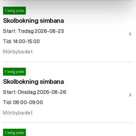
1 ledig plats
Skolbokning simbana
Start: Tisdag 2026-08-25
arrow_forward_ios
Tid: 14:00-15:00
Mörbybadet
1 ledig plats
Skolbokning simbana
Start: Onsdag 2026-08-26
arrow_forward_ios
Tid: 08:00-09:00
Mörbybadet
1 ledig plats