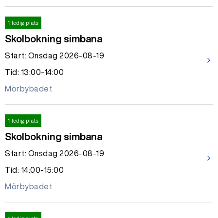
1 ledig plats
Skolbokning simbana
Start: Onsdag 2026-08-19
arrow_forward_ios
Tid: 13:00-14:00
Mörbybadet
1 ledig plats
Skolbokning simbana
Start: Onsdag 2026-08-19
arrow_forward_ios
Tid: 14:00-15:00
Mörbybadet