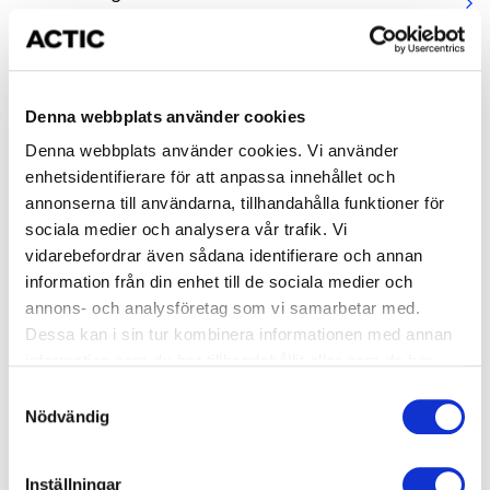
arrow_forward_ios
Tid: 08:00-09:00
Mörbybadet
Denna webbplats använder cookies
1 ledig plats
Denna webbplats använder cookies. Vi använder
Skolbokning simbana
enhetsidentifierare för att anpassa innehållet och
annonserna till användarna, tillhandahålla funktioner för
Start: Tisdag 2026-08-25
arrow_forward_ios
sociala medier och analysera vår trafik. Vi
Tid: 09:00-10:00
vidarebefordrar även sådana identifierare och annan
information från din enhet till de sociala medier och
Mörbybadet
annons- och analysföretag som vi samarbetar med.
Dessa kan i sin tur kombinera informationen med annan
information som du har tillhandahållit eller som de har
1 ledig plats
samlat in när du har använt deras tjänster.
Skolbokning simbana
Samtyckesval
Nödvändig
Start: Tisdag 2026-08-25
arrow_forward_ios
Tid: 10:00-11:00
Inställningar