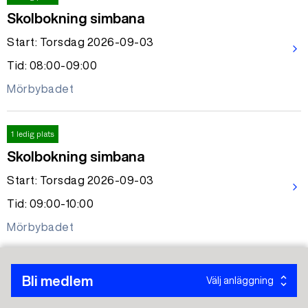
Skolbokning simbana
Start: Torsdag 2026-09-03
arrow_forward_ios
Tid: 08:00-09:00
Mörbybadet
1 ledig plats
Skolbokning simbana
Start: Torsdag 2026-09-03
arrow_forward_ios
Tid: 09:00-10:00
Mörbybadet
1 ledig plats
Bli medlem
Välj anläggning
Skolbokning simbana