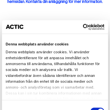
hemsidan. Kontakta din anläggning för mer information.
Fler kurser på Mörbybadet
Okänt fel
Denna webbplats använder cookies
Okänt
Denna webbplats använder cookies. Vi använder
Simskola Nivå 2 - Valen
enhetsidentifierare för att anpassa innehållet och
annonserna till användarna, tillhandahålla funktioner för
Start: Måndag 2026-08-17
sociala medier och analysera vår trafik. Vi
arrow_forward_ios
Tid: 16:00-16:30
vidarebefordrar även sådana identifierare och annan
information från din enhet till de sociala medier och
Mörbybadet
annons- och analysföretag som vi samarbetar med.
1950 kr
Dessa kan i sin tur kombinera informationen med annan
information som du har tillhandahållit eller som de har
samlat in när du har använt deras tjänster.
Okänt
Samtyckesval