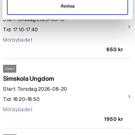
Avvisa
Simskola privatlektion 30 min
Start: Onsdag 2026-08-19
arrow_forward_ios
Tid: 17:10-17:40
Mörbybadet
650 kr
Okänt
Simskola Ungdom
Start: Torsdag 2026-08-20
arrow_forward_ios
Tid: 18:20-18:50
Mörbybadet
1950 kr