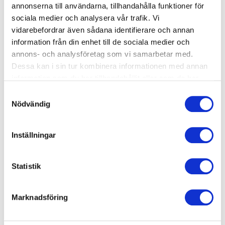
Crawl Nivå 2
annonserna till användarna, tillhandahålla funktioner för
sociala medier och analysera vår trafik. Vi
Start: Onsdag 2026-08-19
vidarebefordrar även sådana identifierare och annan
arrow_forward_ios
Tid: 19:30-20:15
information från din enhet till de sociala medier och
Mörbybadet
annons- och analysföretag som vi samarbetar med.
Dessa kan i sin tur kombinera informationen med annan
1950 kr
information som du har tillhandahållit eller som de har
samlat in när du har använt deras tjänster.
Samtyckesval
Okänt
Nödvändig
Simskola privatlektion 30 min
Inställningar
Start: Onsdag 2026-08-19
arrow_forward_ios
Tid: 17:10-17:40
Statistik
Mörbybadet
650 kr
Marknadsföring
Okänt