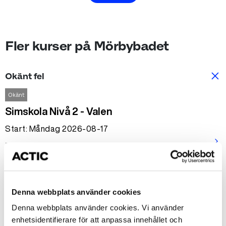
Fler kurser på Mörbybadet
Okänt fel
Okänt
Simskola Nivå 2 - Valen
Start: Måndag 2026-08-17
arrow_forward_ios
Tid: 16:00-16:30
Mörbybadet
1950 kr
Denna webbplats använder cookies
Denna webbplats använder cookies. Vi använder
Okänt
enhetsidentifierare för att anpassa innehållet och