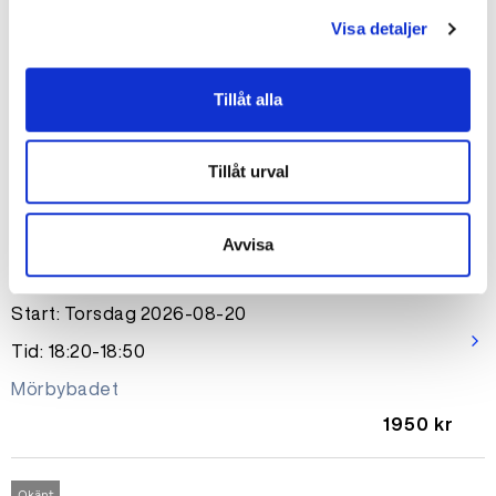
Simskola privatlektion 30 min
Visa detaljer
Start: Onsdag 2026-08-19
arrow_forward_ios
Tid: 17:45-18:15
Tillåt alla
Mörbybadet
650 kr
Tillåt urval
Okänt
Avvisa
Simskola Ungdom
Start: Torsdag 2026-08-20
arrow_forward_ios
Tid: 18:20-18:50
Mörbybadet
1950 kr
Okänt