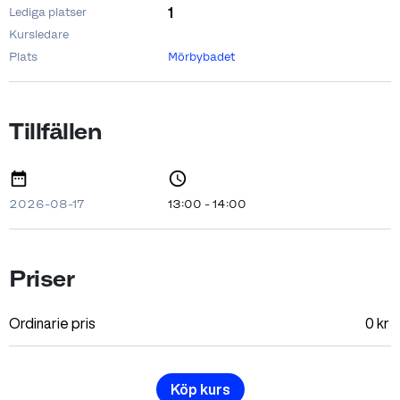
1
Lediga platser
Kursledare
Plats
Mörbybadet
Tillfällen
2026-08-17
13:00 - 14:00
Priser
Ordinarie pris
0
kr
Köp kurs