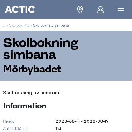
...
/
Skolbokning
/
Skolbokning simbana
Skolbokning
simbana
Mörbybadet
Skolbokning av simbana
Information
Period
2026-08-17 - 2026-08-17
Antal tillfällen
1 st