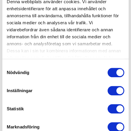
Denna webbplats använder cookies. Vi använder
enhetsidentifierare för att anpassa innehållet och
annonserna till användarna, tillhandahålla funktioner för
Okänt
sociala medier och analysera vår trafik. Vi
Crawl Nivå 2
vidarebefordrar även sådana identifierare och annan
Start: Onsdag 2026-08-19
information från din enhet till de sociala medier och
arrow_forward_ios
annons- och analysföretag som vi samarbetar med.
Tid: 19:30-20:15
Dessa kan i sin tur kombinera informationen med annan
Mörbybadet
information som du har tillhandahållit eller som de har
1950 kr
samlat in när du har använt deras tjänster.
Samtyckesval
Nödvändig
Okänt
Inställningar
Simskola privatlektion 30 min
Start: Onsdag 2026-08-19
Statistik
arrow_forward_ios
Tid: 17:10-17:40
Mörbybadet
Marknadsföring