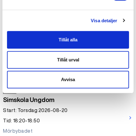
650 kr
Visa detaljer
Okänt
Simskola privatlektion 30 min
Tillåt alla
Start: Onsdag 2026-08-19
arrow_forward_ios
Tid: 17:45-18:15
Tillåt urval
Mörbybadet
650 kr
Avvisa
Okänt
Simskola Ungdom
Start: Torsdag 2026-08-20
arrow_forward_ios
Tid: 18:20-18:50
Mörbybadet