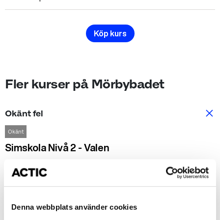
Köp kurs
Fler kurser på Mörbybadet
Okänt fel
Okänt
Simskola Nivå 2 - Valen
Start: Måndag 2026-08-17
arrow_forward_ios
Tid: 16:00-16:30
Mörbybadet
Denna webbplats använder cookies
1950 kr