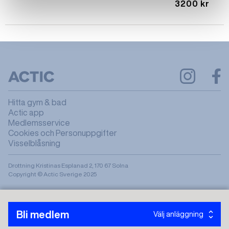
3200 kr
Hitta gym & bad
Actic app
Medlemsservice
Cookies och Personuppgifter
Visselblåsning
Drottning Kristinas Esplanad 2, 170 67 Solna
Copyright © Actic Sverige 2025
Bli medlem
Välj anläggning