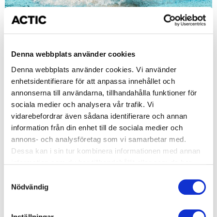
Mastersgrupper är för dig som känner att du vill
Denna webbplats använder cookies
effektivisera och höja din crawl till nästa nivå genom att
utveckla/bibehålla din uthållighet, styrka och fart.
Denna webbplats använder cookies. Vi använder
Passen är mellan 3500-6000 meter och varieras mellan
enhetsidentifierare för att anpassa innehållet och
teknik, styrka, fart, kondition & distans. Videoanalys och
annonserna till användarna, tillhandahålla funktioner för
analys av simutvecklingen genomförs med jämna
sociala medier och analysera vår trafik. Vi
mellanrum där frekvens, effektivitet, tempo, pace osv
vidarebefordrar även sådana identifierare och annan
kontrolleras. Tränaren hjälper dig att få det optimala
information från din enhet till de sociala medier och
upplägget för just dig och dina målsättningar
annons- och analysföretag som vi samarbetar med.
Dessa kan i sin tur kombinera informationen med annan
information som du har tillhandahållit eller som de har
Filtrera på din anläggning
samlat in när du har använt deras tjänster.
Samtyckesval
Nödvändig
Inställningar