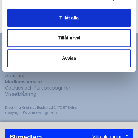
Boka pass
Tillåt alla
Tillåt urval
Avvisa
Hitta gym & bad
Actic app
Medlemsservice
Cookies och Personuppgifter
Visselblåsning
Drottning Kristinas Esplanad 2, 170 67 Solna
Copyright © Actic Sverige 2025
Bli medlem
Välj anläggning