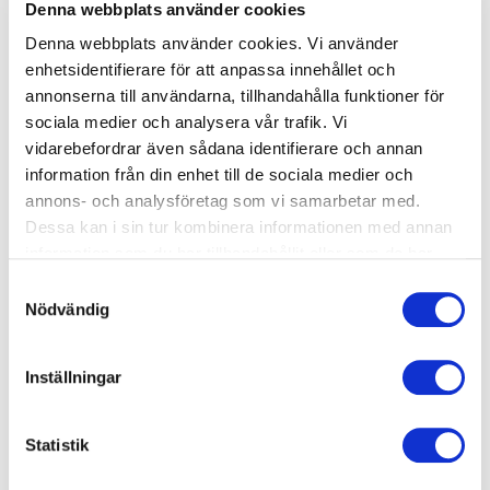
Denna webbplats använder cookies
Lägg till
Denna webbplats använder cookies. Vi använder
enhetsidentifierare för att anpassa innehållet och
annonserna till användarna, tillhandahålla funktioner för
99 kr
sociala medier och analysera vår trafik. Vi
vidarebefordrar även sådana identifierare och annan
information från din enhet till de sociala medier och
Provträna utan bindning
annons- och analysföretag som vi samarbetar med.
Dessa kan i sin tur kombinera informationen med annan
Upptäck möjligheten att provträna hos Actic och hitta
information som du har tillhandahållit eller som de har
din nya träningsplats, helt utan bindningstid. Varje år
samlat in när du har använt deras tjänster.
Samtyckesval
väljer tusentals nya medlemmar att starta sin
Nödvändig
hälsoresa med en provvecka hos oss. Med vårt prova
på-erbjudande får du full tillgång till välutrustade gym
och inspirerande gruppträning. Perfekt start för dig
Inställningar
som vill testa en ny träningsform i en trygg och
välkomnande miljö. Oavsett om du är nybörjare eller
Statistik
erfaren träningsentusiast kan du testa olika
träningsformer och hitta det som passar dig bäst. Välj