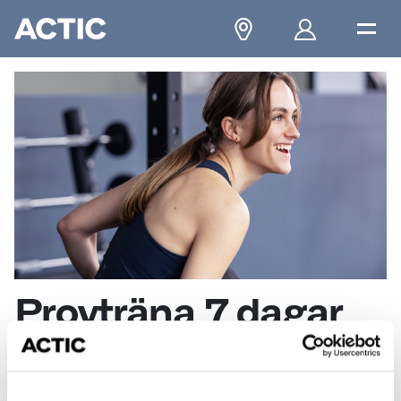
Provträna 7 dagar
Hemmaanläggning
Välj