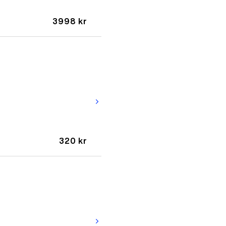
3998 kr
arrow_forward_ios
320 kr
arrow_forward_ios