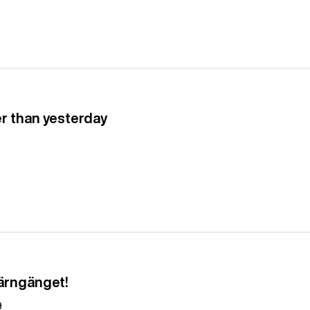
er than yesterday
järngänget!
9