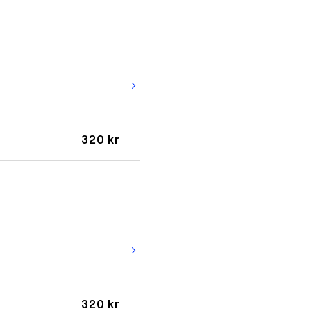
arrow_forward_ios
320 kr
arrow_forward_ios
320 kr