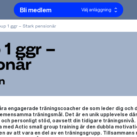
Bli medlem
Välj anläggning
up 1 ggr – Stark pensionär
 1 ggr –
onär
n
 våra engagerade träningscoacher de som leder dig och 
emensamma träningsmål. Det är en unik upplevelse där v
ch personligt stöd, oavsett din tidigare träningsnivå.
 med Actic small group training är den dubbla motivat
en av att vara en del av en träningsgrupp. Tillsamman