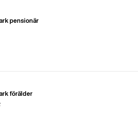
tark pensionär
ark förälder
2