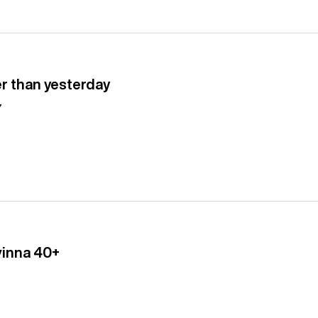
er than yesterday
7
vinna 40+