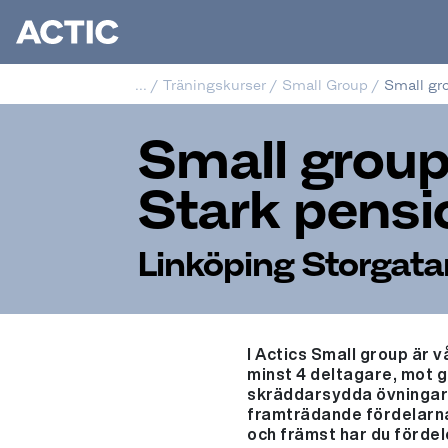
...
/
Träningskurser
/
Small Group
/
Small gro
Small group
Stark pensi
Linköping Storgata
I Actics Small group är
minst 4 deltagare, mot g
skräddarsydda övningar o
framträdande fördelarna
och främst har du fördel