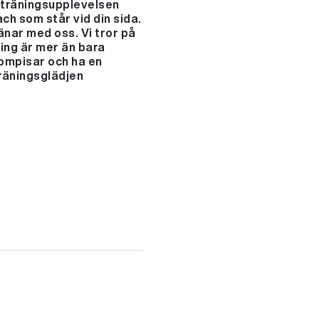
 träningsupplevelsen
ch som står vid din sida.
änar med oss. Vi tror på
ning är mer än bara
kompisar och ha en
träningsglädjen