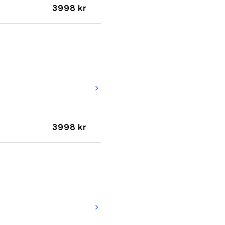
3998 kr
arrow_forward_ios
3998 kr
arrow_forward_ios