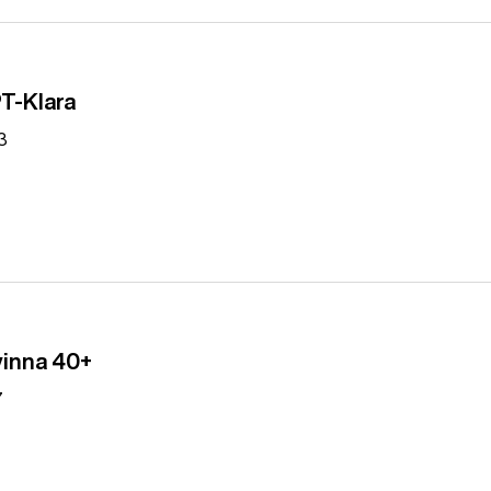
PT-Klara
3
vinna 40+
7