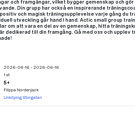
ngar och framgångar, vilket bygger gemenskap och gör
vande. Din grupp har också en inspirerande träningscoa
 positiv och magisk träningsupplevelse varje gång du tr
duell utveckling går hand I hand. Actic small group trai
dlar om att vara en del av en gemenskap, hitta tränings
r dedikerad till din framgång. Gå med oss och upplev 
nade!
2026-06-16 - 2026-06-16
1 st
5+
Filippa Nordenjack
Linköping Storgatan