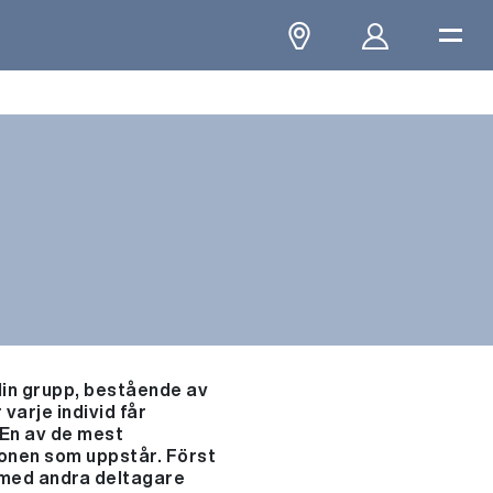
din grupp, bestående av
arje individ får
 En av de mest
ionen som uppstår. Först
s med andra deltagare