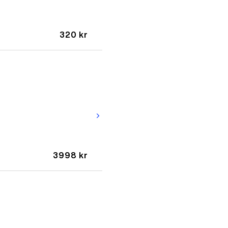
320 kr
arrow_forward_ios
3998 kr