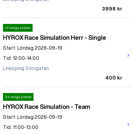
3998 kr
19 lediga platser
HYROX Race Simulation Herr - Single
Start: Lördag 2026-09-19
arrow_forward_ios
Tid: 12:00-14:00
Linköping Storgatan
400 kr
34 lediga platser
HYROX Race Simulation - Team
Start: Lördag 2026-09-19
arrow_forward_ios
Tid: 11:00-13:00