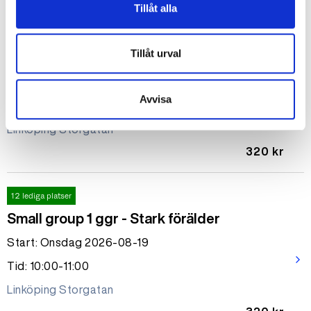
Tillåt alla
12 lediga platser
Tillåt urval
Small group 1 ggr - Hjärngänget!
Start: Onsdag 2026-08-19
Avvisa
arrow_forward_ios
Tid: 12:00-13:00
Linköping Storgatan
320 kr
12 lediga platser
Small group 1 ggr - Stark förälder
Start: Onsdag 2026-08-19
arrow_forward_ios
Tid: 10:00-11:00
Linköping Storgatan