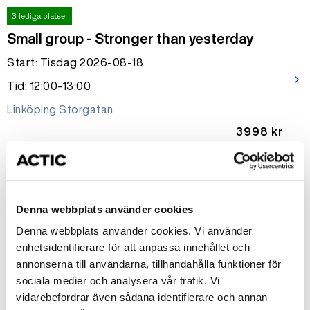
3 lediga platser
Small group - Stronger than yesterday
Start: Tisdag 2026-08-18
arrow_forward_ios
Tid: 12:00-13:00
Linköping Storgatan
3998 kr
6 lediga platser
Small group 1 ggr m. PT-Klara
Denna webbplats använder cookies
Start: Tisdag 2026-08-18
Denna webbplats använder cookies. Vi använder
arrow_forward_ios
Tid: 17:30-18:30
enhetsidentifierare för att anpassa innehållet och
annonserna till användarna, tillhandahålla funktioner för
Linköping Storgatan
sociala medier och analysera vår trafik. Vi
320 kr
vidarebefordrar även sådana identifierare och annan