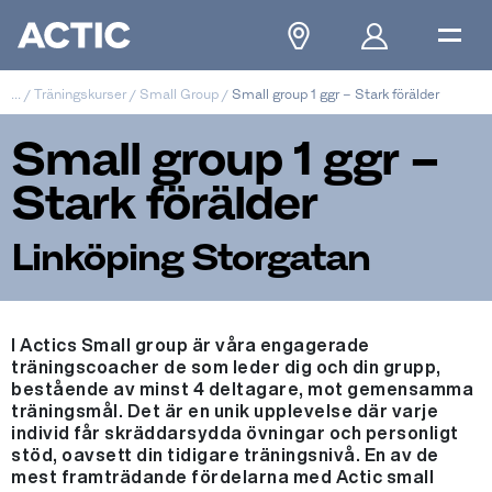
...
/
Träningskurser
/
Small Group
/
Small group 1 ggr – Stark förälder
Small group 1 ggr –
Stark förälder
Linköping Storgatan
I Actics Small group är våra engagerade
träningscoacher de som leder dig och din grupp,
bestående av minst 4 deltagare, mot gemensamma
träningsmål. Det är en unik upplevelse där varje
individ får skräddarsydda övningar och personligt
stöd, oavsett din tidigare träningsnivå. En av de
mest framträdande fördelarna med Actic small