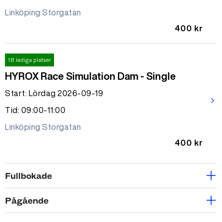
Linköping Storgatan
400 kr
18 lediga platser
HYROX Race Simulation Dam - Single
Start: Lördag 2026-09-19
arrow_forward_ios
Tid: 09:00-11:00
Linköping Storgatan
400 kr
Fullbokade
Fullbokad
Pågående
Small group 1 ggr m. PT-Klara
Pågående