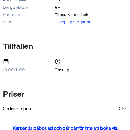
Antal tillfällen
0 st
5+
Lediga platser
Kursledare
Filippa Nordenjack
Plats
Linköping Storgatan
Tillfällen
10:00-11:00
Onsdag
Priser
Ordinarie pris
0
kr
Kursen är påbörjad och går därför inte att boka via