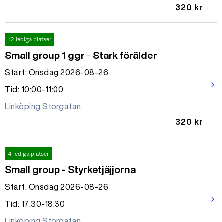
320 kr
12 lediga platser
Small group 1 ggr - Stark förälder
Start: Onsdag 2026-08-26
arrow_forward_ios
Tid: 10:00-11:00
Linköping Storgatan
320 kr
4 lediga platser
Small group - Styrketjäjjorna
Start: Onsdag 2026-08-26
arrow_forward_ios
Tid: 17:30-18:30
Linköping Storgatan