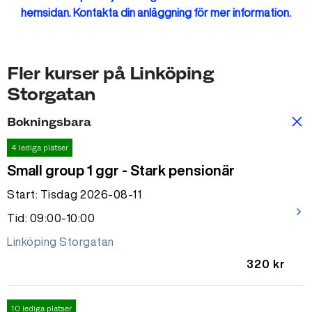
hemsidan. Kontakta din anläggning för mer information.
Fler kurser på Linköping
Storgatan
Bokningsbara
4 lediga platser
Small group 1 ggr - Stark pensionär
Start: Tisdag 2026-08-11
arrow_forward_ios
Tid: 09:00-10:00
Linköping Storgatan
320 kr
10 lediga platser