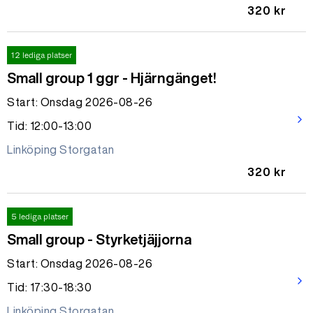
320 kr
12 lediga platser
Small group 1 ggr - Hjärngänget!
Start: Onsdag 2026-08-26
arrow_forward_ios
Tid: 12:00-13:00
Linköping Storgatan
320 kr
5 lediga platser
Small group - Styrketjäjjorna
Start: Onsdag 2026-08-26
arrow_forward_ios
Tid: 17:30-18:30
Linköping Storgatan