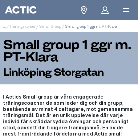
...
/
Träningskurser
/
Small Group
/
Small group 1 ggr m. PT-Klara
Small group 1 ggr m.
PT-Klara
Linköping Storgatan
I Actics Small group är våra engagerade
träningscoacher de som leder dig och din grupp,
bestående av minst 4 deltagare, mot gemensamma
träningsmål. Det är en unik upplevelse där varje
individ får skräddarsydda övningar och personligt
stöd, oavsett din tidigare träningsnivå. En av de
mest framträdande fördelarna med Actic small