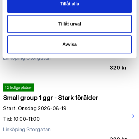
Tillåt alla
12 lediga platser
Tillåt urval
Small group 1 ggr - Hjärngänget!
Start: Onsdag 2026-08-19
Avvisa
arrow_forward_ios
Tid: 12:00-13:00
Linköping Storgatan
320 kr
12 lediga platser
Small group 1 ggr - Stark förälder
Start: Onsdag 2026-08-19
arrow_forward_ios
Tid: 10:00-11:00
Linköping Storgatan