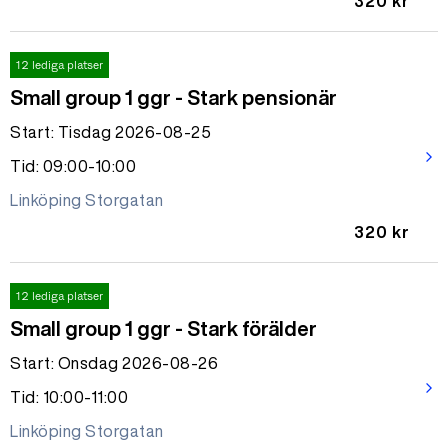
320 kr
12 lediga platser
Small group 1 ggr - Stark pensionär
Start: Tisdag 2026-08-25
arrow_forward_ios
Tid: 09:00-10:00
Linköping Storgatan
320 kr
12 lediga platser
Small group 1 ggr - Stark förälder
Start: Onsdag 2026-08-26
arrow_forward_ios
Tid: 10:00-11:00
Linköping Storgatan