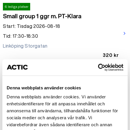
6 lediga platser
Small group 1 ggr m. PT-Klara
Start: Tisdag 2026-08-18
arrow_forward_ios
Tid: 17:30-18:30
Linköping Storgatan
320 kr
1 ledig plats
Small group - Stark kvinna 40+
Denna webbplats använder cookies
Start: Tisdag 2026-08-18
Denna webbplats använder cookies. Vi använder
arrow_forward_ios
Tid: 18:35-19:35
enhetsidentifierare för att anpassa innehållet och
annonserna till användarna, tillhandahålla funktioner för
Linköping Storgatan
sociala medier och analysera vår trafik. Vi
3998 kr
vidarebefordrar även sådana identifierare och annan