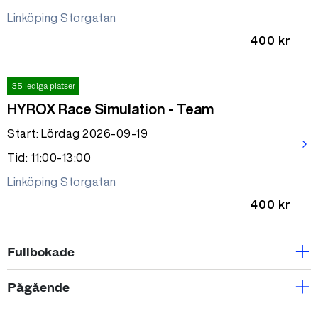
Linköping Storgatan
400 kr
35 lediga platser
HYROX Race Simulation - Team
Start: Lördag 2026-09-19
arrow_forward_ios
Tid: 11:00-13:00
Linköping Storgatan
400 kr
Fullbokade
Fullbokad
Pågående
Small group 1 ggr m. PT-Klara
Pågående