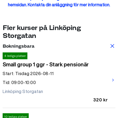
hemsidan. Kontakta din anläggning för mer information.
Fler kurser på Linköping
Storgatan
Bokningsbara
4 lediga platser
Small group 1 ggr - Stark pensionär
Start: Tisdag 2026-08-11
arrow_forward_ios
Tid: 09:00-10:00
Linköping Storgatan
320 kr
10 lediga platser