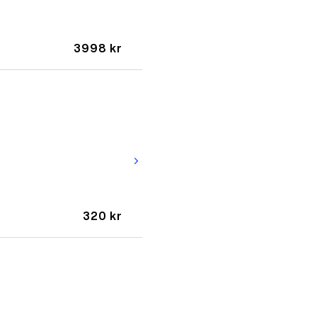
3998 kr
arrow_forward_ios
320 kr