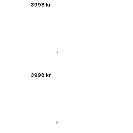
3998 kr
arrow_forward_ios
3998 kr
arrow_forward_ios