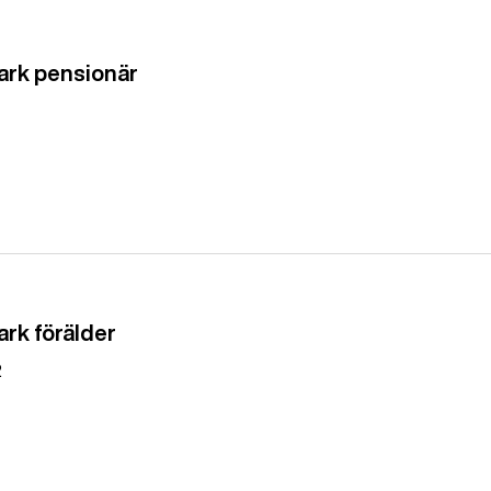
tark pensionär
ark förälder
2