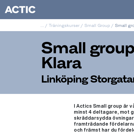
...
/
Träningskurser
/
Small Group
/
Small gro
Small group
Klara
Linköping Storgata
I Actics Small group är
minst 4 deltagare, mot g
skräddarsydda övningar o
framträdande fördelarna
och främst har du fördel