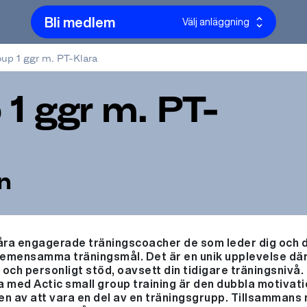
Bli medlem
Välj anläggning
up 1 ggr m. PT-Klara
 1 ggr m. PT-
n
 våra engagerade träningscoacher de som leder dig och 
emensamma träningsmål. Det är en unik upplevelse där v
ch personligt stöd, oavsett din tidigare träningsnivå.
 med Actic small group training är den dubbla motivat
en av att vara en del av en träningsgrupp. Tillsamman