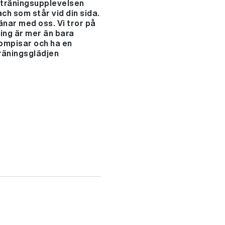
 träningsupplevelsen
ch som står vid din sida.
änar med oss. Vi tror på
ning är mer än bara
kompisar och ha en
träningsglädjen