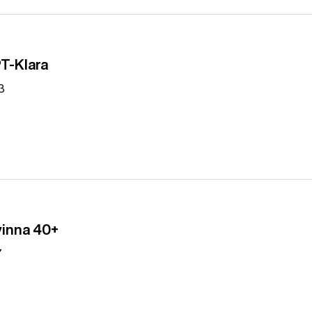
PT-Klara
3
vinna 40+
7