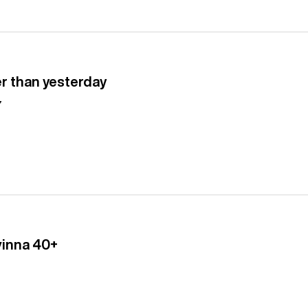
er than yesterday
7
vinna 40+