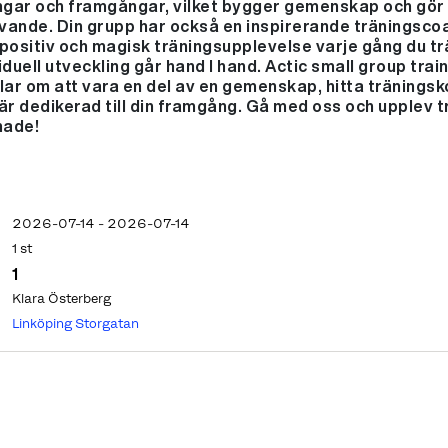
ngar och framgångar, vilket bygger gemenskap och gör
vande. Din grupp har också en inspirerande träningscoa
 positiv och magisk träningsupplevelse varje gång du tr
duell utveckling går hand I hand. Actic small group trai
dlar om att vara en del av en gemenskap, hitta tränings
r dedikerad till din framgång. Gå med oss och upplev 
nade!
2026-07-14 - 2026-07-14
1 st
1
Klara Österberg
Linköping Storgatan