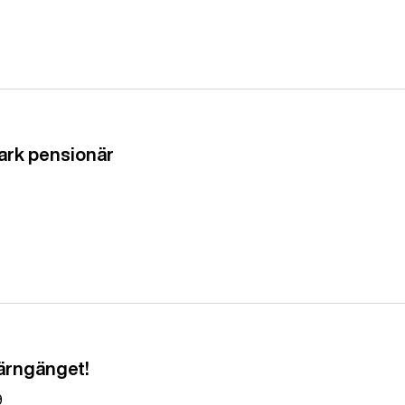
tark pensionär
järngänget!
9