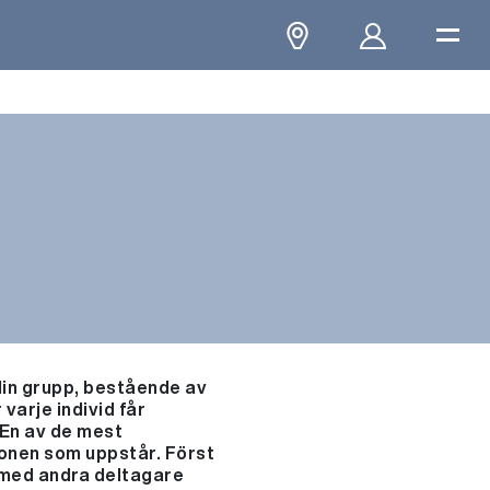
din grupp, bestående av
arje individ får
 En av de mest
ionen som uppstår. Först
s med andra deltagare