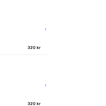
arrow_forward_ios
320 kr
arrow_forward_ios
320 kr