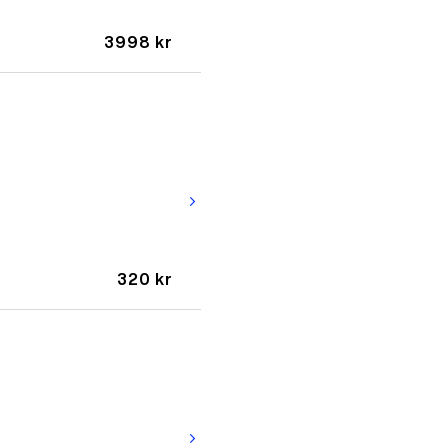
3998 kr
arrow_forward_ios
320 kr
arrow_forward_ios