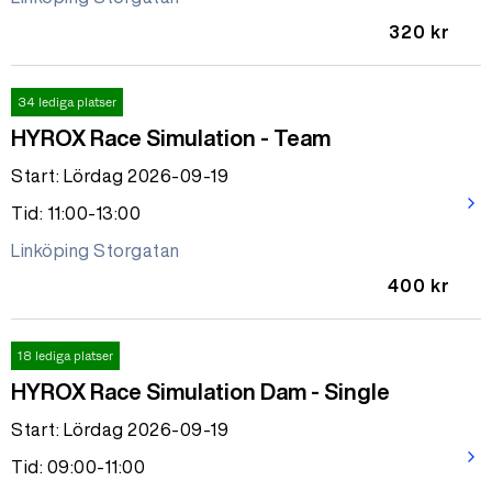
320 kr
34 lediga platser
HYROX Race Simulation - Team
Start: Lördag 2026-09-19
arrow_forward_ios
Tid: 11:00-13:00
Linköping Storgatan
400 kr
18 lediga platser
HYROX Race Simulation Dam - Single
Start: Lördag 2026-09-19
arrow_forward_ios
Tid: 09:00-11:00