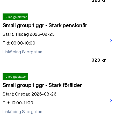
320 kr
12 lediga platser
Small group 1 ggr - Stark pensionär
Start: Tisdag 2026-08-25
arrow_forward_ios
Tid: 09:00-10:00
Linköping Storgatan
320 kr
12 lediga platser
Small group 1 ggr - Stark förälder
Start: Onsdag 2026-08-26
arrow_forward_ios
Tid: 10:00-11:00
Linköping Storgatan