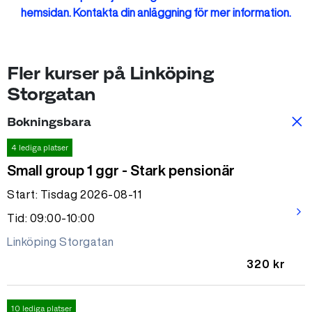
hemsidan. Kontakta din anläggning för mer information.
Fler kurser på Linköping
Storgatan
Bokningsbara
4 lediga platser
Small group 1 ggr - Stark pensionär
Start: Tisdag 2026-08-11
arrow_forward_ios
Tid: 09:00-10:00
Linköping Storgatan
320 kr
10 lediga platser