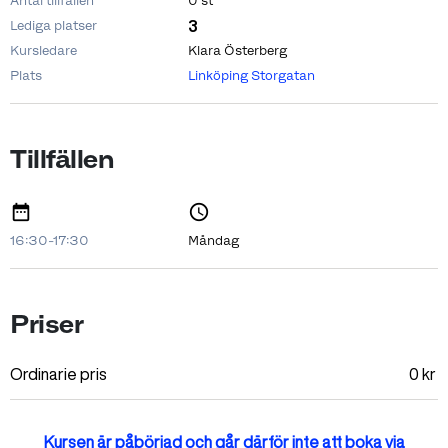
Antal tillfällen
0 st
3
Lediga platser
Kursledare
Klara Österberg
Plats
Linköping Storgatan
Tillfällen
16:30-17:30
Måndag
Priser
Ordinarie pris
0
kr
Kursen är påbörjad och går därför inte att boka via