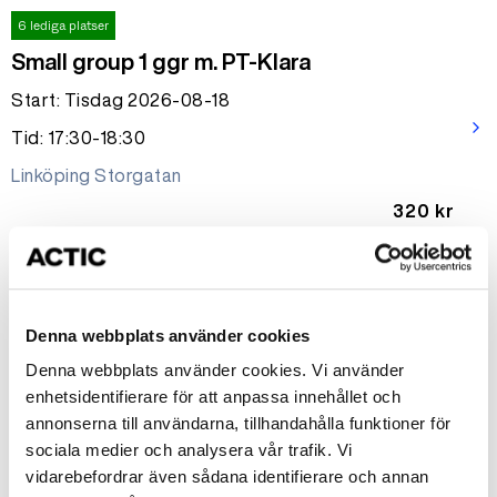
6 lediga platser
Small group 1 ggr m. PT-Klara
Start: Tisdag 2026-08-18
arrow_forward_ios
Tid: 17:30-18:30
Linköping Storgatan
320 kr
3 lediga platser
Small group - Stronger than yesterday
Denna webbplats använder cookies
Start: Tisdag 2026-08-18
Denna webbplats använder cookies. Vi använder
arrow_forward_ios
Tid: 12:00-13:00
enhetsidentifierare för att anpassa innehållet och
annonserna till användarna, tillhandahålla funktioner för
Linköping Storgatan
sociala medier och analysera vår trafik. Vi
3998 kr
vidarebefordrar även sådana identifierare och annan