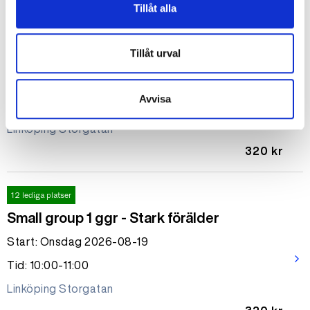
Tillåt alla
12 lediga platser
Tillåt urval
Small group 1 ggr - Hjärngänget!
Start: Onsdag 2026-08-19
Avvisa
arrow_forward_ios
Tid: 12:00-13:00
Linköping Storgatan
320 kr
12 lediga platser
Small group 1 ggr - Stark förälder
Start: Onsdag 2026-08-19
arrow_forward_ios
Tid: 10:00-11:00
Linköping Storgatan