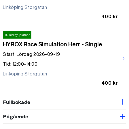
Linköping Storgatan
400 kr
19 lediga platser
HYROX Race Simulation Herr - Single
Start: Lördag 2026-09-19
arrow_forward_ios
Tid: 12:00-14:00
Linköping Storgatan
400 kr
Fullbokade
Fullbokad
Pågående
Small group 1 ggr m. PT-Klara
Pågående