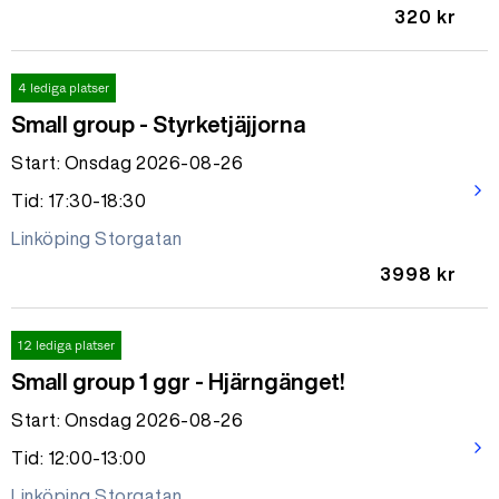
320 kr
4 lediga platser
Small group - Styrketjäjjorna
Start: Onsdag 2026-08-26
arrow_forward_ios
Tid: 17:30-18:30
Linköping Storgatan
3998 kr
12 lediga platser
Small group 1 ggr - Hjärngänget!
Start: Onsdag 2026-08-26
arrow_forward_ios
Tid: 12:00-13:00
Linköping Storgatan