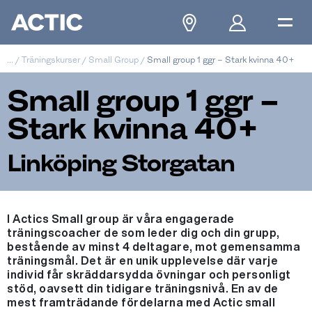
...
/
Träningskurser
/
Small Group
/
Small group 1 ggr – Stark kvinna 40+
Small group 1 ggr –
Stark kvinna 40+
Linköping Storgatan
I Actics Small group är våra engagerade
träningscoacher de som leder dig och din grupp,
bestående av minst 4 deltagare, mot gemensamma
träningsmål. Det är en unik upplevelse där varje
individ får skräddarsydda övningar och personligt
stöd, oavsett din tidigare träningsnivå. En av de
mest framträdande fördelarna med Actic small