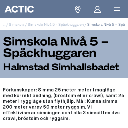
...
/
Simskola
/
Simskola Nivå 5 - Späckhuggaren
/
Simskola Nivå 5 – Späc
Simskola Nivå 5 –
Späckhuggaren
Halmstad Simhallsbadet
Förkunskaper: Simma 25 meter meter I magläge
med korrekt andning, (bröstsim eller crawl), samt 25
meter I ryggläge utan flythjälp. Mål: Kunna simma
200 meter varav 50 meter ryggsim. Vi
effektiviserar simningen och I alla 3 simsätten dvs
crawl, bröstsim och ryggsim.