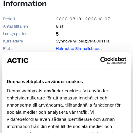
Information
Period
2026-08-19 - 2026-10-07
Antal tillfällen
8 st
5
Lediga platser
Kursledare
Synnöve Gillberg,Vera Jussila
Plats
Halmstad Simhallsbadet
Tillfällen
Denna webbplats använder cookies
Denna webbplats använder cookies. Vi använder
2026-08-19
18:00 - 18:30
enhetsidentifierare för att anpassa innehållet och
annonserna till användarna, tillhandahålla funktioner för
2026-08-26
18:00 - 18:30
sociala medier och analysera vår trafik. Vi
2026-09-02
18:00 - 18:30
vidarebefordrar även sådana identifierare och annan
2026-09-09
18:00 - 18:30
information från din enhet till de sociala medier och
2026-09-16
18:00 - 18:30