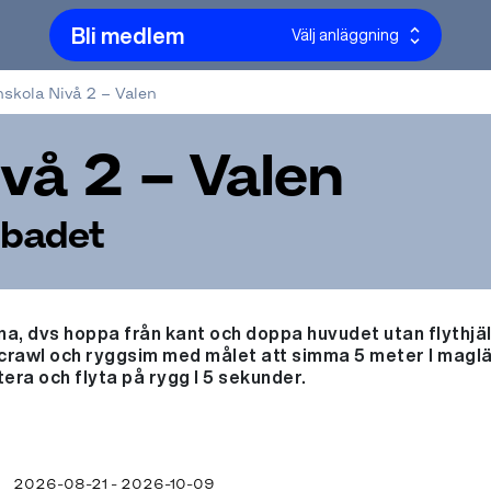
Bli medlem
Välj anläggning
skola Nivå 2 – Valen
vå 2 – Valen
sbadet
a, dvs hoppa från kant och doppa huvudet utan flythjä
 crawl och ryggsim med målet att simma 5 meter I maglä
era och flyta på rygg I 5 sekunder.
2026-08-21 - 2026-10-09