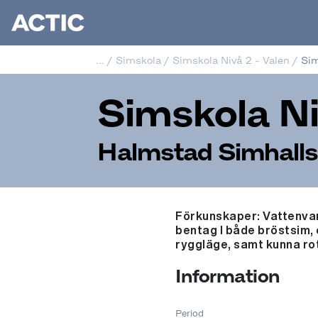
...
/
Simskola
/
Simskola Nivå 2 - Valen
/
Sim
Simskola Ni
Halmstad Simhall
Förkunskaper: Vattenvan
bentag I både bröstsim,
ryggläge, samt kunna rot
Information
Period