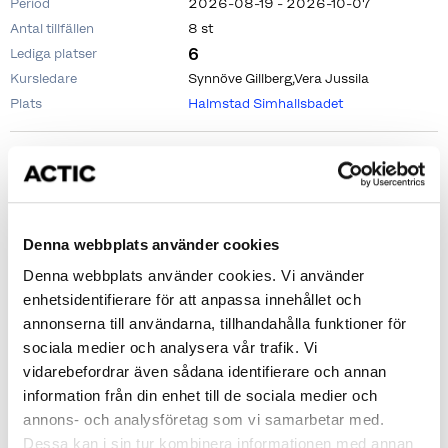
Period
2026-08-19 - 2026-10-07
Antal tillfällen
8 st
6
Lediga platser
Kursledare
Synnöve Gillberg,Vera Jussila
Plats
Halmstad Simhallsbadet
Tillfällen
Denna webbplats använder cookies
2026-08-19
18:30 - 19:00
Denna webbplats använder cookies. Vi använder
2026-08-26
18:30 - 19:00
enhetsidentifierare för att anpassa innehållet och
2026-09-02
18:30 - 19:00
annonserna till användarna, tillhandahålla funktioner för
2026-09-09
18:30 - 19:00
sociala medier och analysera vår trafik. Vi
2026-09-16
18:30 - 19:00
vidarebefordrar även sådana identifierare och annan
2026-09-23
18:30 - 19:00
information från din enhet till de sociala medier och
2026-09-30
18:30 - 19:00
annons- och analysföretag som vi samarbetar med.
Dessa kan i sin tur kombinera informationen med annan
2026-10-07
18:30 - 19:00