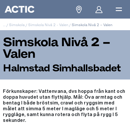
...
/
Simskola
/
Simskola Nivå 2 - Valen
/
Simskola Nivå 2 – Valen
Simskola Nivå 2 –
Valen
Halmstad Simhallsbadet
Förkunskaper: Vattenvana, dvs hoppa från kant och
doppa huvudet utan flythjälp. Mål: Öva armtag och
bentag I både bröstsim, crawl och ryggsim med
målet att simma 5 meter I magläge och 5 meter I
ryggläge, samt kunna rotera och flyta på rygg I 5
sekunder.