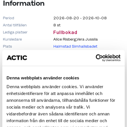
Information
Period
2026-08-20 - 2026-10-08
Antal tillfällen
8 st
Fullbokad
Lediga platser
Kursledare
Alice Risberg,Vera Jussila
Plats
Halmstad Simhallsbadet
Tillfällen
Denna webbplats använder cookies
Denna webbplats använder cookies. Vi använder
2026-08-20
16:30 - 17:00
enhetsidentifierare för att anpassa innehållet och
annonserna till användarna, tillhandahålla funktioner för
2026-08-27
16:30 - 17:00
sociala medier och analysera vår trafik. Vi
2026-09-03
16:30 - 17:00
vidarebefordrar även sådana identifierare och annan
2026-09-10
16:30 - 17:00
information från din enhet till de sociala medier och
2026-09-17
16:30 - 17:00