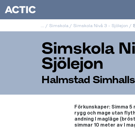
...
/
Simskola
/
Simskola Nivå 3 - Sjölejon
/
S
Simskola Ni
Sjölejon
Halmstad Simhall
Förkunskaper: Simma 5 me
rygg och mage utan flyt
andning I magläge (bröst
simmar 10 meter av I mag