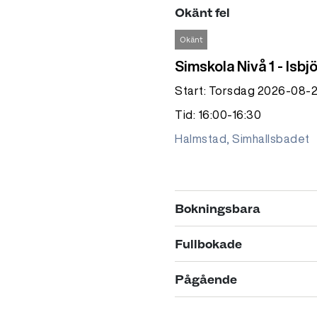
Okänt fel
Okänt
Simskola Nivå 1 - Isbj
Start: Torsdag 2026-08-
Tid: 16:00-16:30
Halmstad, Simhallsbadet
Bokningsbara
2 lediga platser
Fullbokade
Crawl Nivå 3
Fullbokad
Pågående
Start: Tisdag 2026-08-18
Crawl Nivå 1
Pågående
Tid: 19:30-20:15