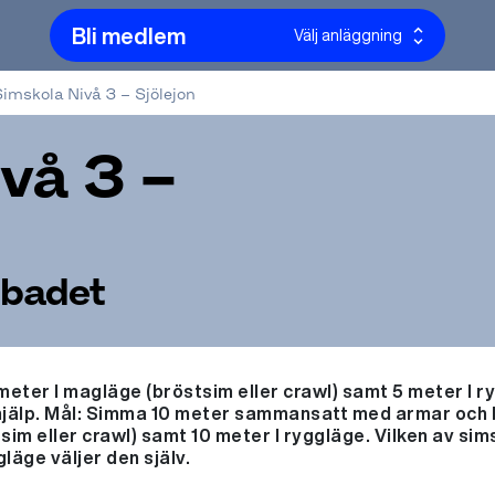
Bli medlem
Välj anläggning
imskola Nivå 3 – Sjölejon
vå 3 –
sbadet
ter I magläge (bröstsim eller crawl) samt 5 meter I r
hjälp. Mål: Simma 10 meter sammansatt med armar och 
sim eller crawl) samt 10 meter I ryggläge. Vilken av si
läge väljer den själv.