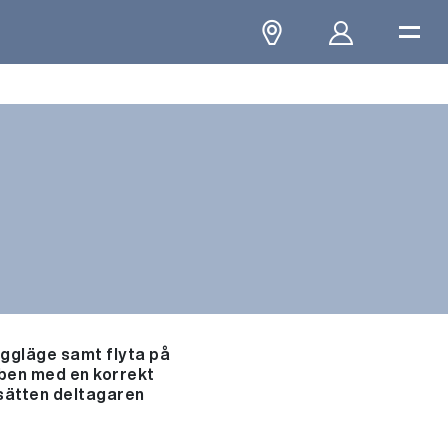
yggläge samt flyta på
ben med en korrekt
msätten deltagaren