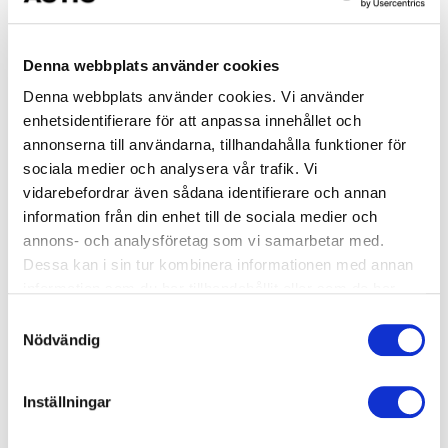
Växjö Simhall
1550 kr
Denna webbplats använder cookies
Denna webbplats använder cookies. Vi använder
1 ledig plats
enhetsidentifierare för att anpassa innehållet och
Simskola Nivå 5 - Späckhuggaren
annonserna till användarna, tillhandahålla funktioner för
sociala medier och analysera vår trafik. Vi
Start: Onsdag 2026-08-19
vidarebefordrar även sådana identifierare och annan
arrow_forward_ios
Tid: 17:45-18:15
information från din enhet till de sociala medier och
Växjö Simhall
annons- och analysföretag som vi samarbetar med.
Dessa kan i sin tur kombinera informationen med annan
1550 kr
information som du har tillhandahållit eller som de har
samlat in när du har använt deras tjänster.
Samtyckesval
5 lediga platser
Nödvändig
Simskola Nivå 5 - Späckhuggaren
Inställningar
Start: Onsdag 2026-08-19
arrow_forward_ios
Tid: 18:00-18:30