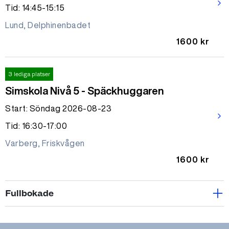
arrow_forward_ios
Tid: 14:45-15:15
Lund, Delphinenbadet
1600 kr
3 lediga platser
Simskola Nivå 5 - Späckhuggaren
Start: Söndag 2026-08-23
arrow_forward_ios
Tid: 16:30-17:00
Varberg, Friskvågen
1600 kr
Fullbokade
Fullbokad