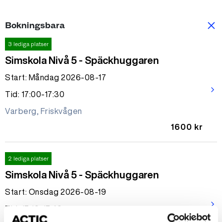
Bokningsbara
3 lediga platser
Simskola Nivå 5 - Späckhuggaren
Start: Måndag 2026-08-17
arrow_forward_ios
Tid: 17:00-17:30
Varberg, Friskvågen
1600 kr
2 lediga platser
Simskola Nivå 5 - Späckhuggaren
Start: Onsdag 2026-08-19
arrow_forward_ios
Tid: 17:10-17:40