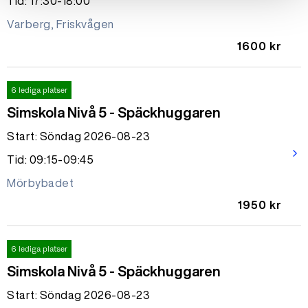
Tid: 17:30-18:00
Varberg, Friskvågen
1600 kr
6 lediga platser
Simskola Nivå 5 - Späckhuggaren
Start: Söndag 2026-08-23
arrow_forward_ios
Tid: 09:15-09:45
Mörbybadet
1950 kr
6 lediga platser
Simskola Nivå 5 - Späckhuggaren
Start: Söndag 2026-08-23