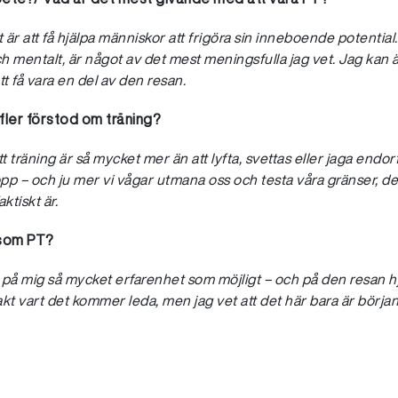
r att få hjälpa människor att frigöra sin inneboende potential
 mentalt, är något av det mest meningsfulla jag vet. Jag kan ärl
t få vara en del av den resan.
fler förstod om träning?
t träning är så mycket mer än att lyfta, svettas eller jaga endorfi
ropp – och ju mer vi vågar utmana oss och testa våra gränser, de
aktiskt är.
 som PT?
a på mig så mycket erfarenhet som möjligt – och på den resan 
akt vart det kommer leda, men jag vet att det här bara är börja