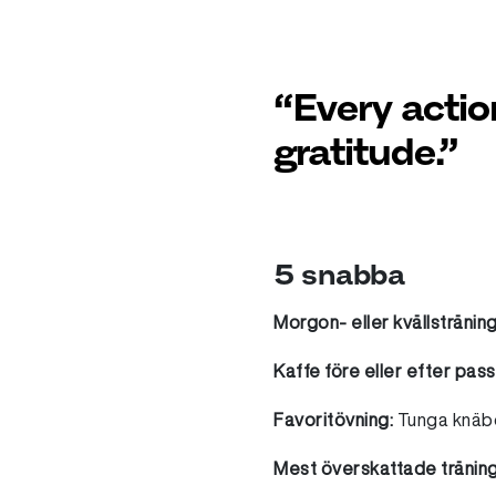
“Every action
gratitude.”
5 snabba
Morgon- eller kvällstränin
Kaffe före eller efter pas
Favoritövning:
Tunga knäbö
Mest överskattade tränin