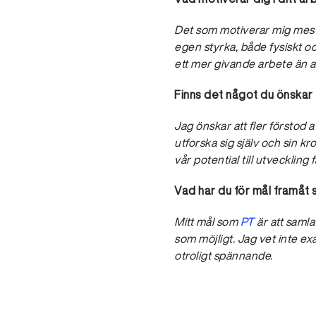
Det som motiverar mig mest ä
egen styrka, både fysiskt och
ett mer givande arbete än at
Finns det något du önskar 
Jag önskar att fler förstod at
utforska sig själv och sin k
vår potential till utveckling f
Vad har du för mål framåt
Mitt mål som
PT
är att saml
som möjligt. Jag vet inte ex
otroligt spännande.