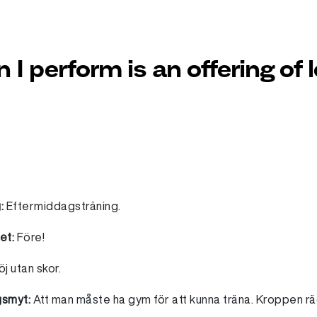
 I perform is an offering of 
g:
Eftermiddagsträning.
set:
Före!
j utan skor.
gsmyt:
Att man måste ha gym för att kunna träna. Kroppen rä