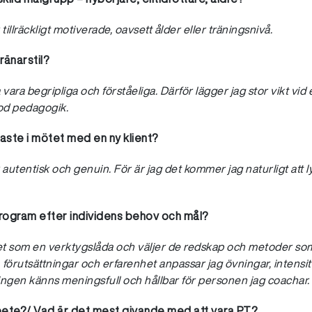
illräckligt motiverade, oavsett ålder eller träningsnivå.
ränarstil?
vara begripliga och förståeliga. Därför lägger jag stor vikt vid e
od pedagogik.
gaste i mötet med en ny klient?
autentisk och genuin. För är jag det kommer jag naturligt att ly
rogram efter individens behov och mål?
t som en verktygslåda och väljer de redskap och metoder som 
l, förutsättningar och erfarenhet anpassar jag övningar, intens
äningen känns meningsfull och hållbar för personen jag coachar.
rbete?/ Vad är det mest givande med att vara PT?