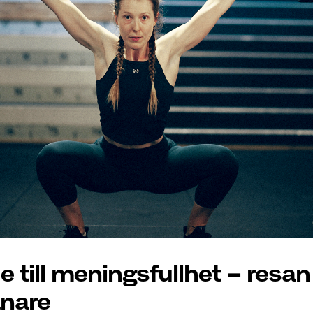
 till meningsfullhet – resan 
änare