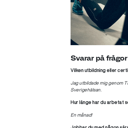
Svarar på frågor
Vilken utbildning eller cer
Jag utbildade mig genom Th
Sverigehälsan.
Hur länge har du arbetat 
En månad!
Jobbar du med någon särski