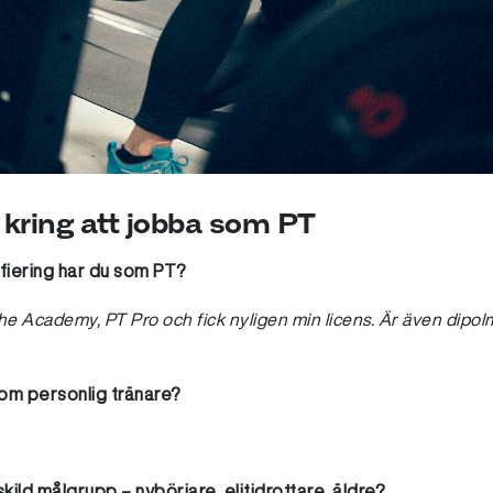
 kring att jobba som PT
tifiering har du som PT?
e Academy, PT Pro och fick nyligen min licens. Är även dipo
som personlig tränare?
ld målgrupp – nybörjare, elitidrottare, äldre?