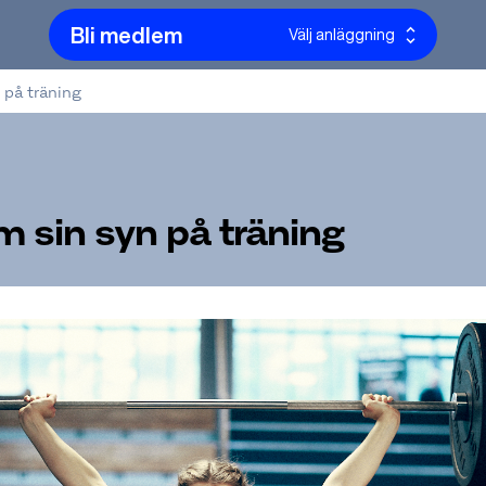
Bli medlem
Välj anläggning
 på träning
m sin syn på träning