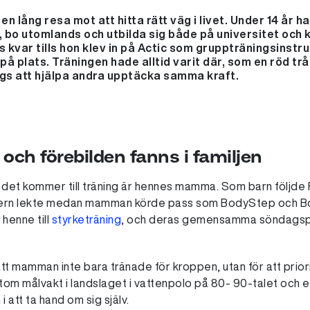
n lång resa mot att hitta rätt väg i livet. Under 14 år 
r, bo utomlands och utbilda sig både på universitet och
kvar tills hon klev in på Actic som gruppträningsinstru
 på plats. Träningen hade alltid varit där, som en röd tr
ags att hjälpa andra upptäcka samma kraft.
och förebilden fanns i familjen
r det kommer till träning är hennes mamma. Som barn följde F
tern lekte medan mamman körde pass som BodyStep och Bo
henne till
styrketräning
, och deras gemensamma söndagsp
tt mamman inte bara tränade för kroppen, utan för att priorit
om målvakt i landslaget i vattenpolo på 80- 90-talet och e
i att ta hand om sig själv.