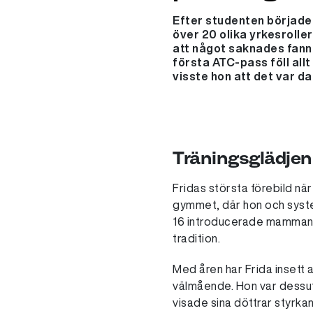
Efter studenten började e
över 20 olika yrkesrolle
att något saknades fanns 
första ATC-pass föll allt
visste hon att det var d
Träningsglädjen 
Fridas största förebild nä
gymmet, där hon och sys
16 introducerade mamman 
tradition.
Med åren har Frida insett a
välmående. Hon var dessut
visade sina döttrar styrkan 