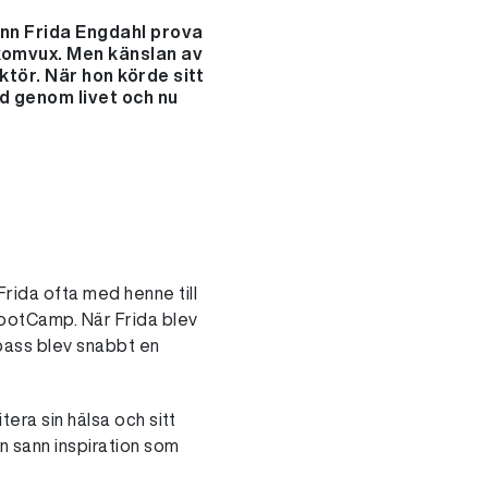
hann Frida Engdahl prova
 komvux. Men känslan av
ktör. När hon körde sitt
åd genom livet och nu
rida ofta med henne till
otCamp. När Frida blev
ass blev snabbt en
era sin hälsa och sitt
n sann inspiration som