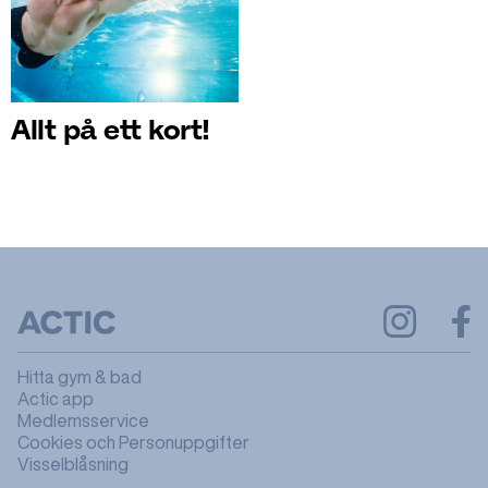
Allt på ett kort!
Hitta gym & bad
Actic app
Medlemsservice
Cookies och Personuppgifter
Visselblåsning