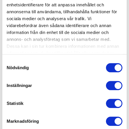
enhetsidentifierare för att anpassa innehållet och
annonserna till användarna, tillhandahålla funktioner för
sociala medier och analysera vår trafik. Vi
vidarebefordrar även sådana identifierare och annan
information från din enhet till de sociala medier och
annons- och analysföretag som vi samarbetar med.
Dessa kan i sin tur kombinera informationen med annan
information som du har tillhandahållit eller som de har
samlat in när du har använt deras tjänster.
Samtyckesval
Nödvändig
Inställningar
Veckans träningspass
Statistik
Läs mer om vår gruppträning här
Marknadsföring
Logga in på Mina Sidor för att boka