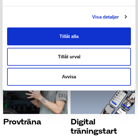
Måndag
Tisdag
Visa detaljer
10 Augusti
11 Augusti
Tillåt alla
Tillåt urval
Avvisa
Provträna
Digital
träningstart