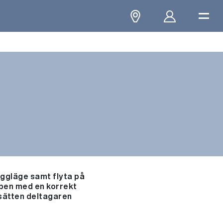
yggläge samt flyta på
ben med en korrekt
msätten deltagaren