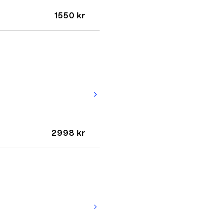
1550 kr
arrow_forward_ios
2998 kr
arrow_forward_ios