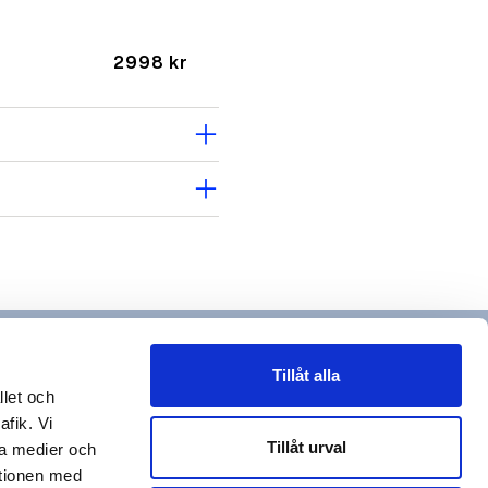
2998 kr
arrow_forward_ios
arrow_forward_ios
1550 kr
Tillåt alla
llet och
1550 kr
afik. Vi
Tillåt urval
la medier och
ationen med