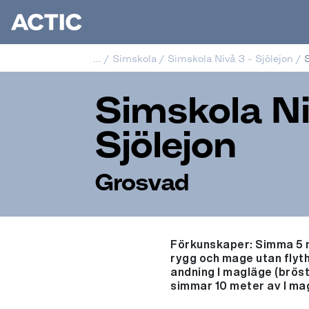
...
/
Simskola
/
Simskola Nivå 3 - Sjölejon
/
S
Simskola Ni
Sjölejon
Grosvad
Förkunskaper: Simma 5 me
rygg och mage utan flyt
andning I magläge (bröst
simmar 10 meter av I mag