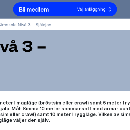
Bli medlem
Välj anläggning
imskola Nivå 3 – Sjölejon
vå 3 –
ter I magläge (bröstsim eller crawl) samt 5 meter I r
hjälp. Mål: Simma 10 meter sammansatt med armar och 
sim eller crawl) samt 10 meter I ryggläge. Vilken av si
läge väljer den själv.