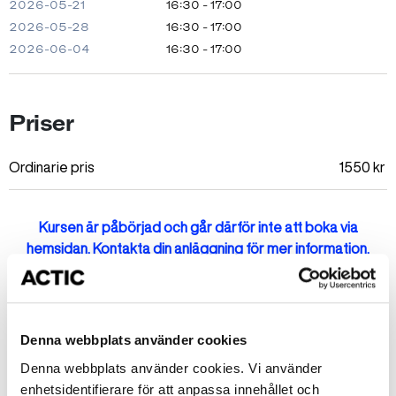
2026-05-21
16:30 - 17:00
2026-05-28
16:30 - 17:00
2026-06-04
16:30 - 17:00
Priser
Ordinarie pris
1550
kr
Kursen är påbörjad och går därför inte att boka via
hemsidan. Kontakta din anläggning för mer information.
Fler kurser på Grosvad
Denna webbplats använder cookies
Denna webbplats använder cookies. Vi använder
Bokningsbara
enhetsidentifierare för att anpassa innehållet och