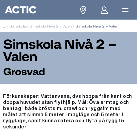
...
/
Simskola
/
Simskola Nivå 2 - Valen
/
Simskola Nivå 2 – Valen
Simskola Nivå 2 –
Valen
Grosvad
Förkunskaper: Vattenvana, dvs hoppa från kant och
doppa huvudet utan flythjälp. Mål: Öva armtag och
bentag I både bröstsim, crawl och ryggsim med
målet att simma 5 meter I magläge och 5 meter I
ryggläge, samt kunna rotera och flyta på rygg I 5
sekunder.