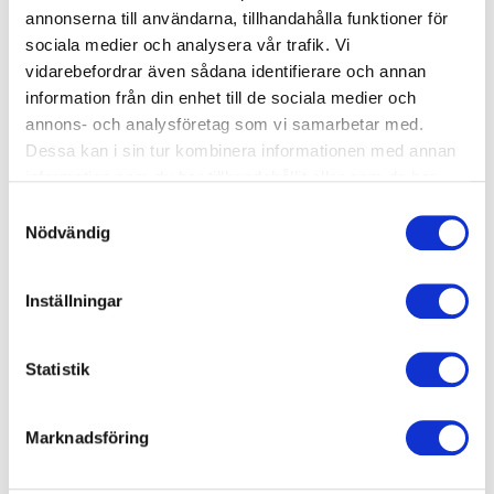
annonserna till användarna, tillhandahålla funktioner för
8 lediga platser
sociala medier och analysera vår trafik. Vi
Babysimskola 1-2 år
vidarebefordrar även sådana identifierare och annan
information från din enhet till de sociala medier och
Start: Tisdag 2026-08-18
annons- och analysföretag som vi samarbetar med.
arrow_forward_ios
Tid: 17:45-18:15
Dessa kan i sin tur kombinera informationen med annan
information som du har tillhandahållit eller som de har
Grosvad
samlat in när du har använt deras tjänster.
Samtyckesval
1550 kr
Nödvändig
3 lediga platser
Inställningar
Babysimskola Nivå 1
Start: Tisdag 2026-08-18
Statistik
arrow_forward_ios
Tid: 16:00-16:30
Grosvad
Marknadsföring
1550 kr