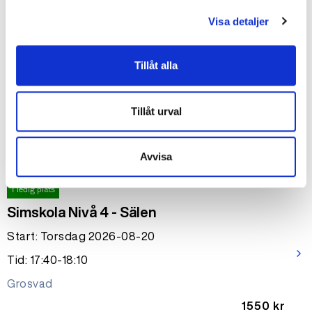
Visa detaljer
6 lediga platser
Babysimskola Nivå 2
Tillåt alla
Start: Tisdag 2026-08-18
arrow_forward_ios
Tid: 17:10-17:40
Tillåt urval
Grosvad
1550 kr
Avvisa
1 ledig plats
Simskola Nivå 4 - Sälen
Start: Torsdag 2026-08-20
arrow_forward_ios
Tid: 17:40-18:10
Grosvad
1550 kr